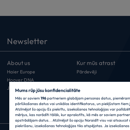
Newsletter
About us
Kur mūs atrast
Haier Europe
Pārdevēji
Hoover DNA
Jaunumu saņemšana
Mums rūp jūsu konfidencialitāte
Mēs ar saviem
196
partneriem glabājam personas datus, piemēram
pārlūkošanas datus vai unikālos identifikatorus, un piekļūstam tiem jū
Atzīmējot šo opciju Es piekrītu, izsekošanas tehnoloģijas var palīdzēt
mērķus, kas norādīti tālāk, kur aprakstīts, kā mēs ar saviem partne
apstrādājam datus. . Atzīmējot šo opciju Noraidīt visu vai atsaucot
piekrišanu, izsekošanas tehnoloģijas tiks atspējotas. Ja izsekošanas