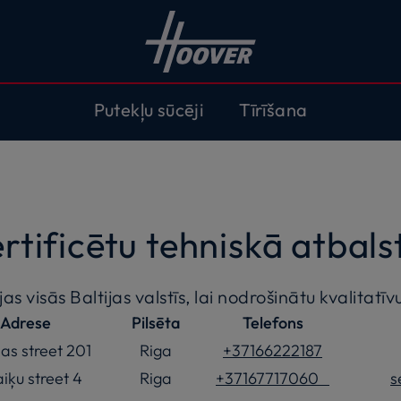
Putekļu sūcēji
Tīrīšana
ertificētu tehniskā atbals
 visās Baltijas valstīs, lai nodrošinātu kvalitatīv
Adrese
Pilsēta
Telefons
bas street 201
Riga
+37166222187
iķu street 4
Riga
+37167717060
s