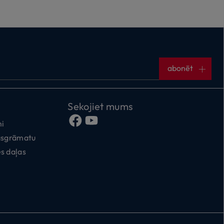
abonēt
Sekojiet mums
mi
kasgrāmatu
s daļas