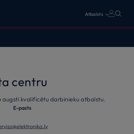
Atbalsts
ta centru
u augsti kvalificētu darbinieku atbalstu.
E-pasts
erviss@elektronika.lv