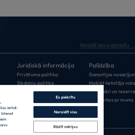
Ievadi savu epastu
Juridiskā informācija
Palīdzība
Privātuma politika
Garantijas nosacīju
Sīkdatņu politika
Meklēt lietotāja ro
Privatumo nuostatų centras
Aksesuāri un rezerve
Es piekrītu
Paziņojums par piekļūstamību
Sazinieties ar mums
,
su ierīcē .
Code of Ethics
Noraidīt visu
 īstenot
Data Act Policy
riem
 savu
Rādīt mērķus