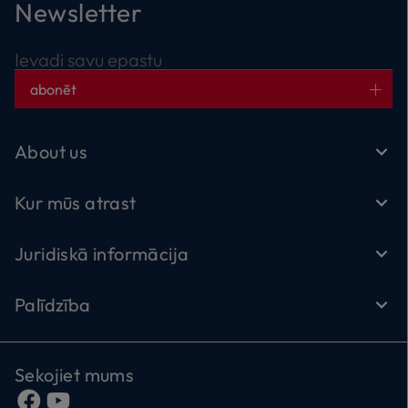
Newsletter
Ievadi savu epastu
abonēt
About us
Kur mūs atrast
Juridiskā informācija
Palīdzība
Sekojiet mums