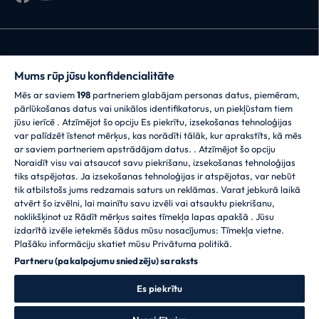
Mums rūp jūsu konfidencialitāte
Mēs ar saviem
198
partneriem glabājam personas datus, piemēram,
CANDY HOOVER GROUP S.r.I. - vienīgais akcionārs -
pārlūkošanas datus vai unikālos identifikatorus, un piekļūstam tiem
JURIDISKĀ ADRESE: Via Comolli, 57 - 20861 Brugherio
jūsu ierīcē . Atzīmējot šo opciju Es piekrītu, izsekošanas tehnoloģijas
(MB) - Itālija - ADMINISTRATĪVIE BIROJI: Via Privata
var palīdzēt īstenot mērķus, kas norādīti tālāk, kur aprakstīts, kā mēs
Eden Fumagalli snc - 20861 Brugherio (MB) un Via
ar saviem partneriem apstrādājam datus. . Atzīmējot šo opciju
Trento Nr. 20/A-22 - 20871 Vimercate (MB) - Itālija -
Noraidīt visu vai atsaucot savu piekrišanu, izsekošanas tehnoloģijas
Tālr.: +39.039.2086.1 - Fakss: +39.039.2086.237 -
tiks atspējotas. Ja izsekošanas tehnoloģijas ir atspējotas, var nebūt
Pamatkapitāls € 35 000 000,00 pilnībā apmaksāts -
tik atbilstošs jums redzamais saturs un reklāmas. Varat jebkurā laikā
Nodokļu maksātāja kods un reģistrācijas numurs
atvērt šo izvēlni, lai mainītu savu izvēli vai atsauktu piekrišanu,
Milānas-Monza-Brianza-Lodi 04666310158 Uzņēmumu
noklikšķinot uz Rādīt mērķus saites tīmekļa lapas apakšā . Jūsu
reģistrā - PVN maksātāja numurs 00786860965 - REA
izdarītā izvēle ietekmēs šādus mūsu nosacījumus: Tīmekļa vietne.
(Uzņēmumu ekonomiskās un administratīvās
Plašāku informāciju skatiet mūsu Privātuma politikā.
informācijas reģistrs) numurs: MB-1033934 - IT atļauja
Partneru (pakalpojumu sniedzēju) saraksts
AEOF 211870 - Uzņēmums, ko pārvalda un koordinē
Candy S.p.A.
Es piekrītu