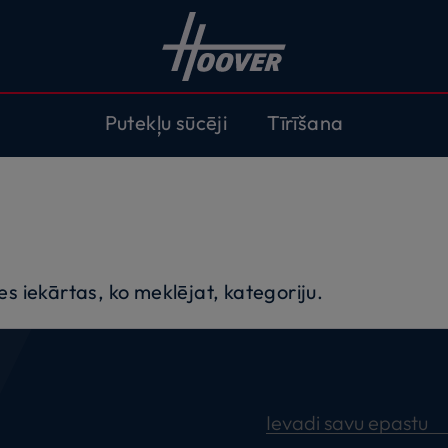
Putekļu sūcēji
Tīrīšana
es iekārtas, ko meklējat, kategoriju.
Ievadi savu epastu