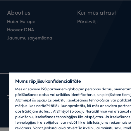
About us
Kur mūs atrast
Haier Europe
Pārdevēji
Hoover DNA
Jaunumu saņemšana
Mums rūp jūsu konfidencialitāte
CANDY HOOVER GROUP S.r.I. - vienīgais akcio
Mēs ar saviem
BIROJI: Via Privata Eden Fumagalli snc - 20861
198
partneriem glabājam personas datus, piemēram
pārlūkošanas datus vai unikālos identifikatorus, un piekļūstam tiem jū
Fakss: +39.039.2086.237 - Pamatkapitāls € 3
Atzīmējot šo opciju Es piekrītu, izsekošanas tehnoloģijas var palīdzēt
Brianza-Lodi 04666310158 Uzņēmumu reģistr
mērķus, kas norādīti tālāk, kur aprakstīts, kā mēs ar saviem partne
informācijas reģistrs) numurs: MB-1033934 - 
apstrādājam datus. . Atzīmējot šo opciju Noraidīt visu vai atsaucot
piekrišanu, izsekošanas tehnoloģijas tiks atspējotas. Ja izsekošanas
tehnoloģijas ir atspējotas, var nebūt tik atbilstošs jums redzamais s
reklāmas. Varat jebkurā laikā atvērt šo izvēlni, lai mainītu savu izvēl