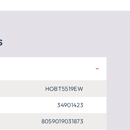
s
HOBT5519EW
34901423
8059019031873