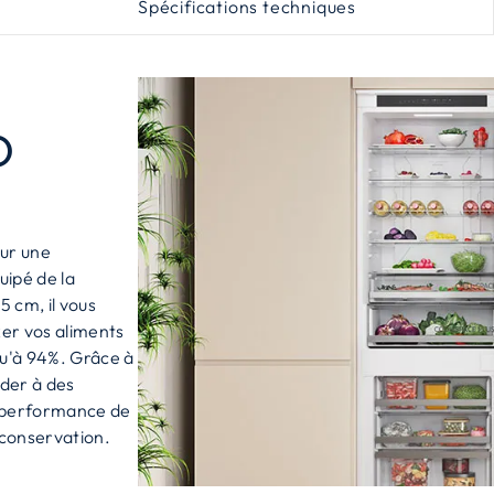
Spécifications techniques
O
our une
uipé de la
5 cm, il vous
ker vos aliments
qu'à 94%. Grâce à
éder à des
e performance de
 conservation.