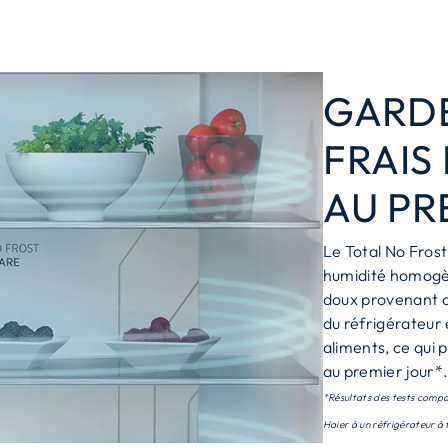
GARDE
FRAIS
AU PR
Le Total No Fros
humidité homogèn
doux provenant de
du réfrigérateur 
aliments, ce qui
au premier jour*
*Résultats des tests compa
Haier à un réfrigérateur à 