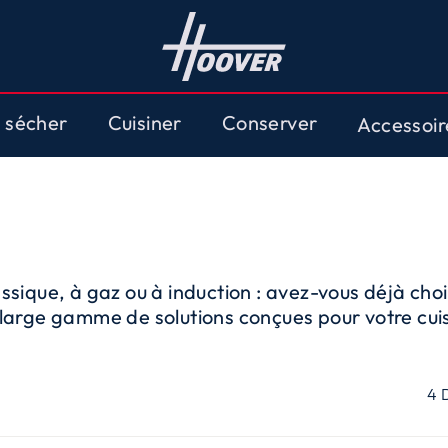
t sécher
Cuisiner
Conserver
Accessoi
sique, à gaz ou à induction : avez-vous déjà choi
 large gamme de solutions conçues pour votre cuis
synonyme d'innovation, de sécurité et de matériau
s de cuisson à gaz avec des grilles individuelles 
t faciles à nettoyer. Le brûleur central à double
4
ance de 5 kW, pour une cuisson rapide et efficac
 choisissez le design moderne et la technologie d