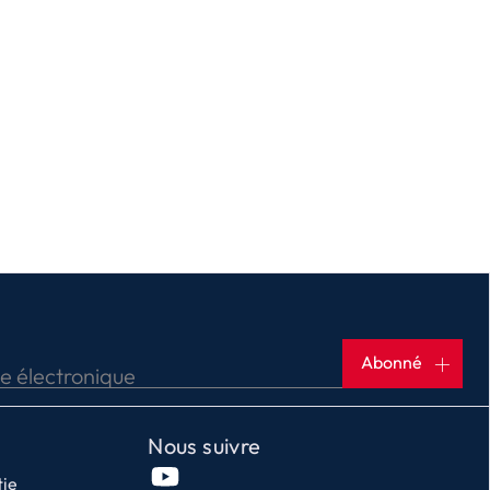
ner
Abonné
se électronique
Nous suivre
tie