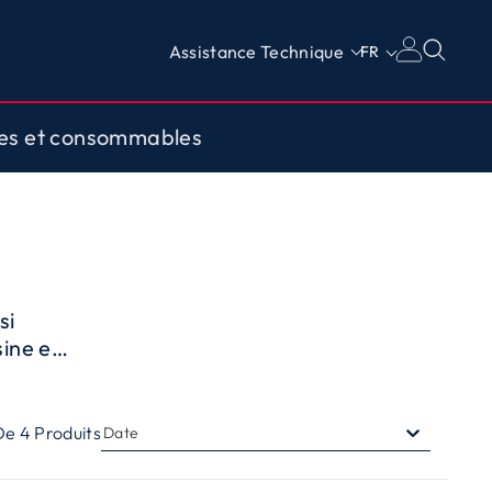
Assistance Technique
FR
res et consommables
si
ine et
x de
en
De
4
Produits
Date
e, une
e