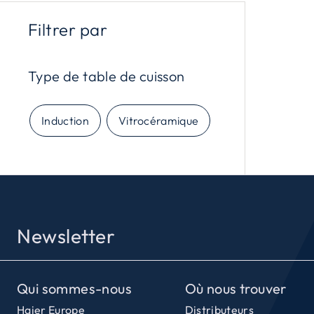
pointe des plans de cuisson à induction , dot
Filtrer par
toutes sortes de plats.
Type de table de cuisson
Induction
Vitrocéramique
Newsletter
Qui sommes-nous
Où nous trouver
Haier Europe
Distributeurs