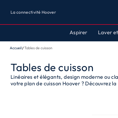
La connectivité Hoover
Aspirer
Laver e
Accueil
Tables de cuisson
Tables de cuisson
Linéaires et élégants, design moderne ou clas
votre plan de cuisson Hoover ? Découvrez la
faites confiance à l'expérience de Hoover, 
qualité. Vous pouvez choisir de puissants plan
fonte sur chaque brûleur, qui sont pratiques e
couronne peut également atteindre une puiss
véritable assistance dans la cuisine. Ou bien