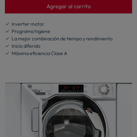
El precio sugerido es el precio de venta que
Agregar al carrito
nosotros, como fabricante, recomendamos, con
el fin de ofrecer una referencia con respecto al
precio de venta final, aunque no haya
Inverter motor
descuentos
Programa higiene
La mejor combinación de tiempo y rendimiento
Inicio diferido
Máxima eficiencia Clase A