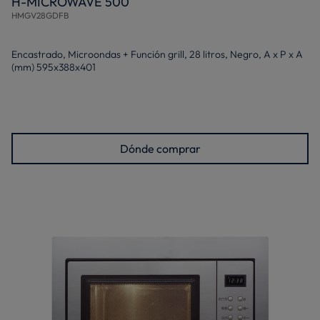
H-MICROWAVE 500
HMGV28GDFB
Encastrado, Microondas + Función grill, 28 litros, Negro, A x P x A
(mm) 595x388x401
Dónde comprar