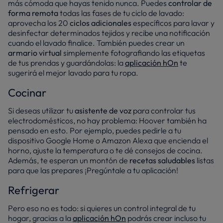
más cómoda que hayas tenido nunca. Puedes
controlar de
forma remota
todas las fases de tu ciclo de lavado:
aprovecha los 20
ciclos adicionales
específicos para lavar y
desinfectar determinados tejidos y recibe una notificación
cuando el lavado finalice. También puedes crear un
armario virtual
simplemente fotografiando las etiquetas
de tus prendas y guardándolas: la
aplicación hOn
te
sugerirá el mejor lavado para tu ropa.
Cocinar
Si deseas utilizar tu
asistente
de voz
para controlar tus
electrodomésticos, no hay problema: Hoover también ha
pensado en esto. Por ejemplo, puedes pedirle a tu
dispositivo Google Home o Amazon Alexa que encienda el
horno, ajuste la temperatura o te dé consejos de cocina.
Además, te esperan un montón de
recetas saludables
listas
para que las prepares ¡Pregúntale a tu aplicación!
Refrigerar
Pero eso no es todo: si quieres un control integral de tu
hogar, gracias a la
aplicación hOn
podrás crear incluso tu