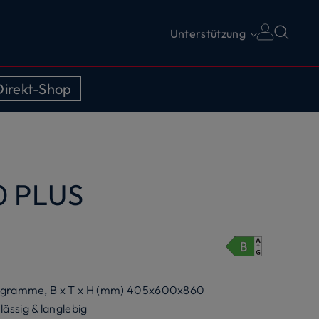
Unterstützung
irekt-Shop
 PLUS
Programme, B x T x H (mm) 405x600x860
ässig & langlebig