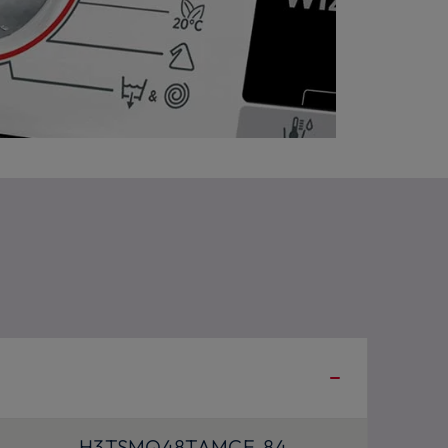
H3TSMQ48TAMCE-84