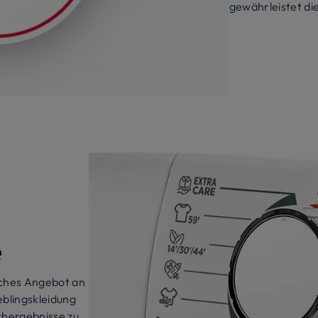
gewährleistet die
e
iches Angebot an
eblingskleidung
chergebnisse zu