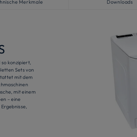
hnische Merkmale
Downloads
S
o konzipiert,
letten Sets von
tattet mit dem
schmaschinen
äsche, mit einem
en – eine
e Ergebnisse,