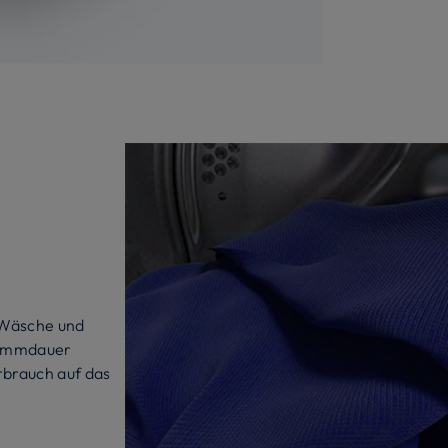
k
 Wäsche und
rammdauer
rbrauch auf das