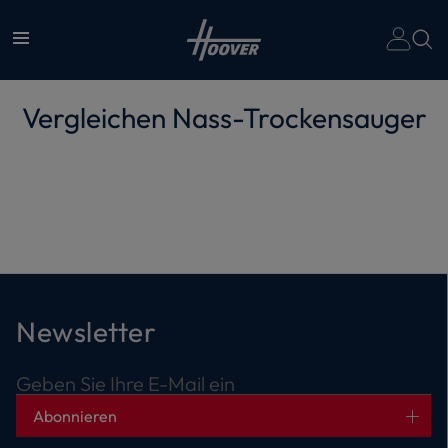
Un
Vergleichen
Nass-Trockensauger
Newsletter
Geben Sie Ihre E-Mail ein
Abonnieren