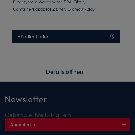
Filtersystem Waschbarer EPA-Filter,
F
Containerkapazität 2 Liter, Glamour-Blau
C
Händler finden
Details öffnen
Newsletter
Geben Sie Ihre E-Mail ein
Abonnieren