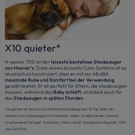
X10 quieter*
H-power 700 ist der
leiseste beutellose Staubsauger
von Hoover’s
. Dank seines Acoustic Care Systems ist es
akustisch so konstruiert, dass es mit nur 68 dBA
maximale Ruhe und Komfort bei der Verwendung
gewährleistet. Er ist perfekt für Eltern, die staubsaugen
müssen, während das
Baby schläft
, und ideal auch für
das
Staubsaugen in späten Stunden
.
*Verglichen mit dem durchschnittlichen Schallpegel der 10 Top-Seller bei
kanisterlosen Staubsaugern in Frankreich, Italien, Großbritannien, Spanien,
Griechenland, Portugal, Tschechien, Polen und der Slowakischen Republik. (GFK
Jan-Okt 2019).