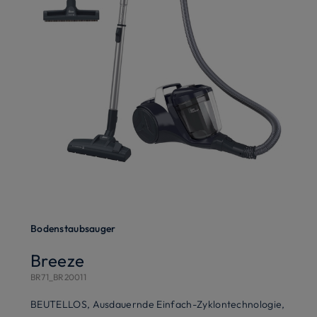
Bodenstaubsauger
Breeze
BR71_BR20011
H
BEUTELLOS, Ausdauernde Einfach-Zyklontechnologie,