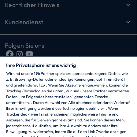
Rechtlicher Hinweis
Kundendienst
Folgen Sie uns
Ihre Privatsphäre ist uns wichtig
Wir und unsere
196
Partner speichern personenbezogene Daten, wie
z. B. Browsing-Daten oder eindeutige Kennungen, auf Ihrem Gerät
und greifen darauf zu . Wenn Sie Akzeptieren auswählen, können die
Tracking-Technologien die unter „Wir und unsere Partner verarbeiten
Daten, um Folgendes bereitzustellen“ genannten Zwecke
CANDY HOOVER GROUP S.r.I. - mit
unterstützen. . Durch Auswahl von Alle ablehnen oder durch Widerruf
Alleingesellschafter - RECHTSSITZ: Via Comolli 57 -
Ihrer Einwilligung werden diese Technologien deaktiviert. Wenn
20861 Brugherio (MB) - Italien - VERWALTUNGSSITZE:
Tracker deaktiviert sind, erscheinen möglicherweise Inhalte und
Via Privata Eden Fumagalli snc - 20861 Brugherio (MB)
Anzeigen, die für Sie weniger relevant sind. Sie können dieses Menü
und Via Trento 20/A-22 - 20871 Vimercate (MB) - Italien
jederzeit erneut aufrufen, um Ihre Auswahl zu ändern oder Ihre
- Tel.: +39.039.2086.1 - Fax: +39.039.2086.237 -
Einwilligung zu widerrufen, indem Sie auf den Link Zwecke anzeigen
Grundkapital 35.000.000,00 EUR voll eingezahlt -