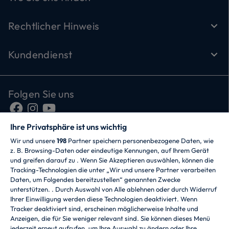
Rechtlicher Hinweis
Kundendienst
Folgen Sie uns
Ihre Privatsphäre ist uns wichtig
Wir und unsere
198
Partner speichern personenbezogene Daten, wie
z. B. Browsing-Daten oder eindeutige Kennungen, auf Ihrem Gerät
und greifen darauf zu . Wenn Sie Akzeptieren auswählen, können die
Tracking-Technologien die unter „Wir und unsere Partner verarbeiten
Daten, um Folgendes bereitzustellen“ genannten Zwecke
CANDY HOOVER GROUP S.r.I. - mit
unterstützen. . Durch Auswahl von Alle ablehnen oder durch Widerruf
Alleingesellschafter - RECHTSSITZ: Via Comolli 57 -
Ihrer Einwilligung werden diese Technologien deaktiviert. Wenn
20861 Brugherio (MB) - Italien - VERWALTUNGSSITZE:
Tracker deaktiviert sind, erscheinen möglicherweise Inhalte und
Via Privata Eden Fumagalli snc - 20861 Brugherio (MB)
Anzeigen, die für Sie weniger relevant sind. Sie können dieses Menü
und Via Trento 20/A-22 - 20871 Vimercate (MB) - Italien
jederzeit erneut aufrufen, um Ihre Auswahl zu ändern oder Ihre