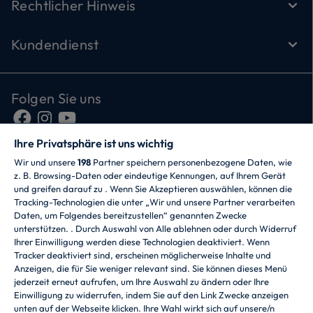
Rechtlicher Hinweis
Kundendienst
Folgen Sie uns
Ihre Privatsphäre ist uns wichtig
Wir und unsere
198
Partner speichern personenbezogene Daten, wie
z. B. Browsing-Daten oder eindeutige Kennungen, auf Ihrem Gerät
und greifen darauf zu . Wenn Sie Akzeptieren auswählen, können die
Tracking-Technologien die unter „Wir und unsere Partner verarbeiten
Daten, um Folgendes bereitzustellen“ genannten Zwecke
CANDY HOOVER GROUP S.r.I. - mit
unterstützen. . Durch Auswahl von Alle ablehnen oder durch Widerruf
Alleingesellschafter - RECHTSSITZ: Via Comolli 57 -
Ihrer Einwilligung werden diese Technologien deaktiviert. Wenn
20861 Brugherio (MB) - Italien - VERWALTUNGSSITZE:
Tracker deaktiviert sind, erscheinen möglicherweise Inhalte und
Via Privata Eden Fumagalli snc - 20861 Brugherio (MB)
Anzeigen, die für Sie weniger relevant sind. Sie können dieses Menü
und Via Trento 20/A-22 - 20871 Vimercate (MB) - Italien
jederzeit erneut aufrufen, um Ihre Auswahl zu ändern oder Ihre
- Tel.: +39.039.2086.1 - Fax: +39.039.2086.237 -
Einwilligung zu widerrufen, indem Sie auf den Link Zwecke anzeigen
Grundkapital 35.000.000,00 EUR voll eingezahlt -
unten auf der Webseite klicken. Ihre Wahl wirkt sich auf unsere/n