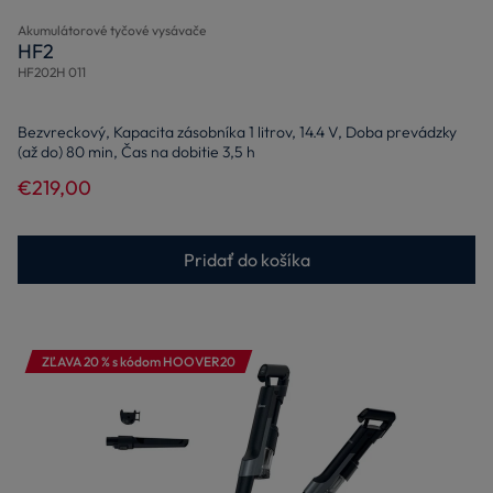
Akumulátorové tyčové vysávače
HF2
HF202H 011
Bezvreckový, Kapacita zásobníka 1 litrov, 14.4 V, Doba prevádzky
(až do) 80 min, Čas na dobitie 3,5 h
€219,00
Pridať do košíka
ZĽAVA 20 % s kódom HOOVER20