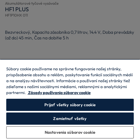
Akumulátorové tyčové vysávače
HF1 PLUS
HF1P10HX 011
Bezvreckový, Kapacita zásobníka 0,7 litrov, 14.4 V, Doba prevádzky
(až do) 45 min, Čas na dobitie 5 h
Súbory cookie používame na správne fungovanie našej stránky,
Kúpiť teraz
prispôsobenie obsahu a reklám, poskytovanie funkcií sociálnych médií
a na analýzu návštevnosti. Informácie o používaní našej stránky tiež
zdieľame s našimi sociálnymi médiami, reklamnými a analytickými
partnermi.
Zásady používania súborov cookie
ZĽAVA 20 % s kódom HOOVER20
Prijať všetky súbory cookie
Zamietnuť všetky
Nastavenia súborov cookie