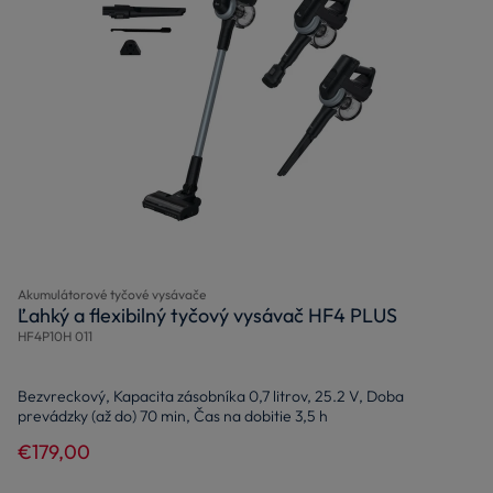
Akumulátorové tyčové vysávače
Ľahký a flexibilný tyčový vysávač HF4 PLUS
HF4P10H 011
Bezvreckový, Kapacita zásobníka 0,7 litrov, 25.2 V, Doba
prevádzky (až do) 70 min, Čas na dobitie 3,5 h
€179,00