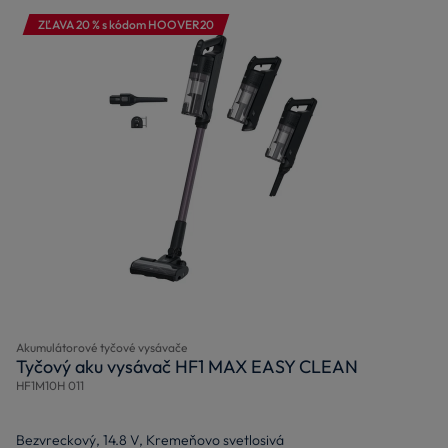
ZĽAVA 20 % s kódom HOOVER20
Akumulátorové tyčové vysávače
Tyčový aku vysávač HF1 MAX EASY CLEAN
HF1M10H 011
Bezvreckový, 14.8 V, Kremeňovo svetlosivá