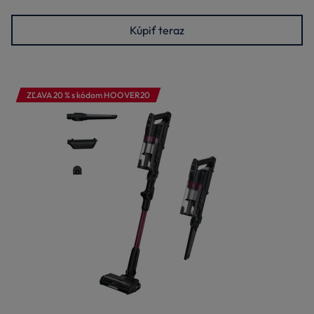
Kúpiť teraz
ZĽAVA 20 % s kódom HOOVER20