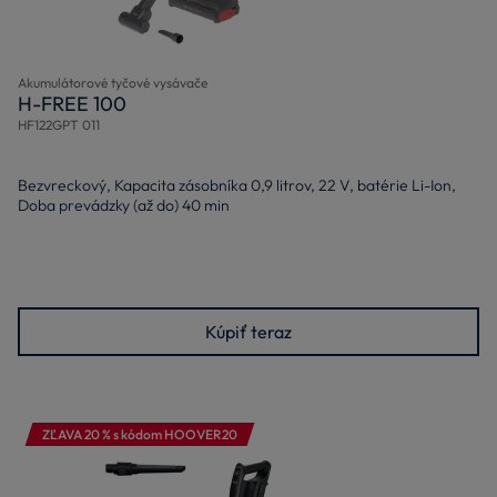
Akumulátorové tyčové vysávače
H-FREE 100
HF122GPT 011
Bezvreckový, Kapacita zásobníka 0,9 litrov, 22 V, batérie Li-Ion,
Doba prevádzky (až do) 40 min
Kúpiť teraz
ZĽAVA 20 % s kódom HOOVER20