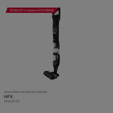
ZĽAVA 20 % s kódom HOOVER20
Akumulátorové tyčové vysávače
HFX
HFX10P 011