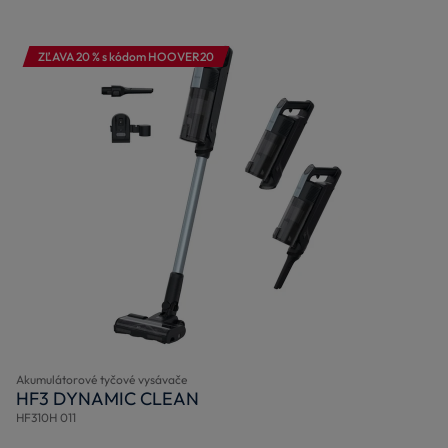
ZĽAVA 20 % s kódom HOOVER20
Akumulátorové tyčové vysávače
HF3 DYNAMIC CLEAN
HF310H 011