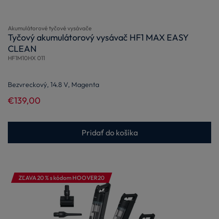
Akumulátorové tyčové vysávače
Tyčový akumulátorový vysávač HF1 MAX EASY
CLEAN
HF1M10HX 011
Bezvreckový, 14.8 V, Magenta
€139,00
Pridať do košíka
ZĽAVA 20 % s kódom HOOVER20