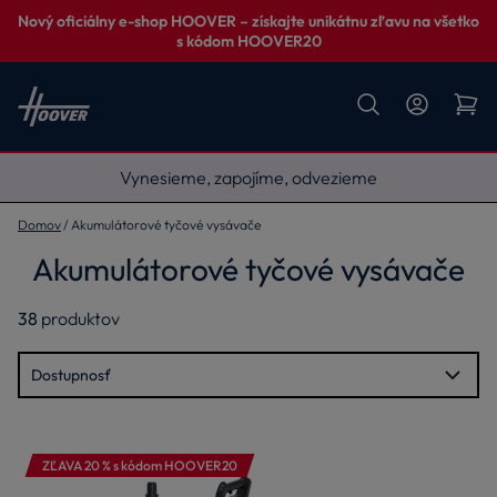
Nový oficiálny e-shop HOOVER – získajte unikátnu zľavu na všetko
s kódom HOOVER20
Vynesieme, zapojíme, odvezieme
Domov
Akumulátorové tyčové vysávače
Akumulátorové tyčové vysávače
38
produktov
ZĽAVA 20 % s kódom HOOVER20