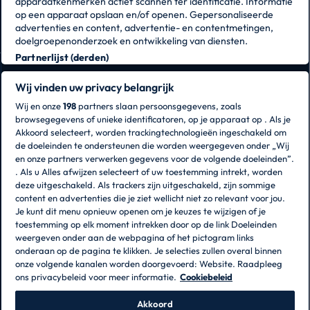
apparaatkenmerken actief scannen ter identificatie. Informatie
op een apparaat opslaan en/of openen. Gepersonaliseerde
advertenties en content, advertentie- en contentmetingen,
doelgroepenonderzoek en ontwikkeling van diensten.
Partnerlijst (derden)
Wij vinden uw privacy belangrijk
Wij en onze
198
partners slaan persoonsgegevens, zoals
browsegegevens of unieke identificatoren, op je apparaat op . Als je
CANDY HOOVER GROUP S.r.I. - een
Akkoord selecteert, worden trackingtechnologieën ingeschakeld om
eenpersoonsvennootschap - HOOFDKANTOOR: Via
de doeleinden te ondersteunen die worden weergegeven onder „Wij
Comolli, 57 - 20861 Brugherio (MB) - Italië -
en onze partners verwerken gegevens voor de volgende doeleinden”.
ADMINISTRATIEVE KANTOREN: Via Privata Eden
. Als u Alles afwijzen selecteert of uw toestemming intrekt, worden
Fumagalli snc - 20861 Brugherio (MB) en Via Trento nr.
deze uitgeschakeld. Als trackers zijn uitgeschakeld, zijn sommige
20/A-22 - 20871 Vimercate (MB) - Italië - Tel.:
content en advertenties die je ziet wellicht niet zo relevant voor jou.
+39.039.2086.1 - Fax: +39.039.2086.237 -
Je kunt dit menu opnieuw openen om je keuzes te wijzigen of je
Aandelenkapitaal € 35.000.000,00 volledig
toestemming op elk moment intrekken door op de link Doeleinden
volgestort - Belastingnummer en inschrijvingsnummer
weergeven onder aan de webpagina of het pictogram links
Handelsregister van Milaan-Monza-Brianza-Lodi
onderaan op de pagina te klikken. Je selecties zullen overal binnen
04666310158 - Btw-nr. 00786860965 - REA-nummer:
onze volgende kanalen worden doorgevoerd: Website. Raadpleeg
MB-1033934 - Vergunning IT AEOF 211870 -
ons privacybeleid voor meer informatie.
Cookiebeleid
Onderneming onder beheer en coördinatie van Candy
S.p.A.
Akkoord