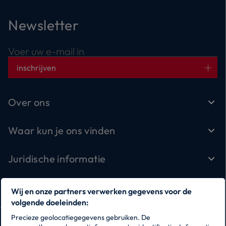
Newsletter
Voer uw e-mail in
inschrijven
Over ons
Waar kun je ons vinden
Juridische informatie
Service
Wij en onze partners verwerken gegevens voor de
volgende doeleinden:
Precieze geolocatiegegevens gebruiken. De
Volg ons