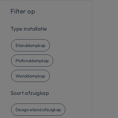
gezonde omgeving!
Filter op
Type installatie
Eilanddampkap
Plafonddampkap
Wanddampkap
Soort afzuigkap
Design eiland afzuigkap