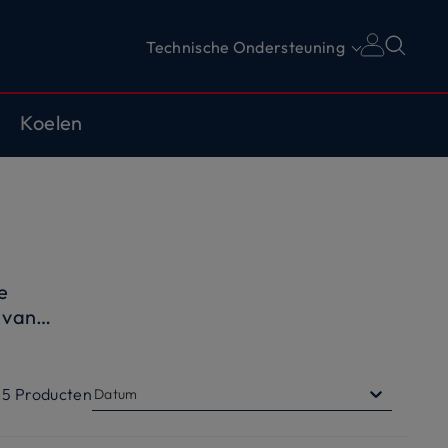
Technische Ondersteuning
Koelen
e
 van
ust met
ten,
5
Producten
Datum
mpen,