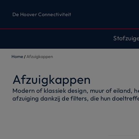
De Hoover Connectiviteit
Stofzuig
Home
Afzuigkappen
Afzuigkappen
Modern of klassiek design, muur of eiland, 
afzuiging dankzij de filters, die hun doelt
de afzuigkap, en de verschillende snelheids
zuiveren. De afzuigkappen van Hoover, een c
een modern aanraakscherm dat eenvoudig 
evenals energiebesparende led-verlichting 
dampen of etensluchtjes meer in huis: geniet