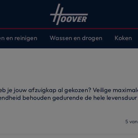
en en reinigen
Wassen en drogen
Koken
heb je jouw afzuigkap al gekozen? Veilige maximal
reffendheid behouden gedurende de hele levensduur
niveaus die het vermogen regelen om de lucht te
ombinatie van technologie en design, zijn uitger
kan worden geprogrammeerd volgens uw behoef
5
van
voor een perfect zicht op uw kookplaat. Geen da
 van alle smaak van je gerechten in een frisse en