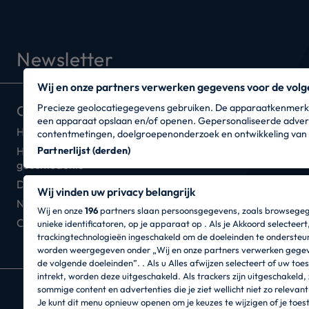
Newsletter
Wij en onze partners verwerken gegevens voor de volg
Precieze geolocatiegegevens gebruiken. De apparaatkenmerken 
Over ons
Waar kun je ons vin
een apparaat opslaan en/of openen. Gepersonaliseerde advert
Haier Europe
Retailers
contentmetingen, doelgroepenonderzoek en ontwikkeling van 
Hoover DNA - Onze
Partnerlijst (derden)
Waar we zijn
geschiedenis
De Hoover Connectiviteit
Wij vinden uw privacy belangrijk
Nieuwsbrief
Wij en onze
196
partners slaan persoonsgegevens, zoals browsegeg
Catalogi
unieke identificatoren, op je apparaat op . Als je Akkoord selecteer
trackingtechnologieën ingeschakeld om de doeleinden te ondersteu
worden weergegeven onder „Wij en onze partners verwerken gege
de volgende doeleinden”. . Als u Alles afwijzen selecteert of uw to
intrekt, worden deze uitgeschakeld. Als trackers zijn uitgeschakeld, 
sommige content en advertenties die je ziet wellicht niet zo relevant
CANDY HOOVER GROUP S.r.I. - een eenpersoo
Je kunt dit menu opnieuw openen om je keuzes te wijzigen of je to
ADMINISTRATIEVE KANTOREN: Via Privata Eden F