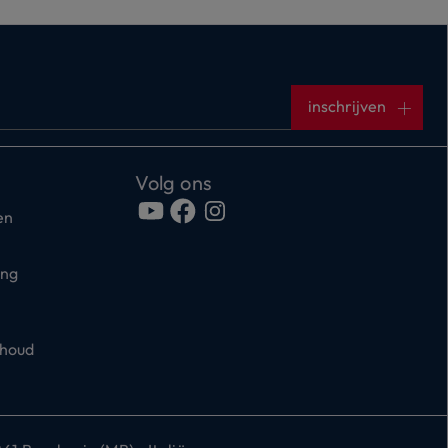
inschrijven
Volg ons
en
ing
rhoud