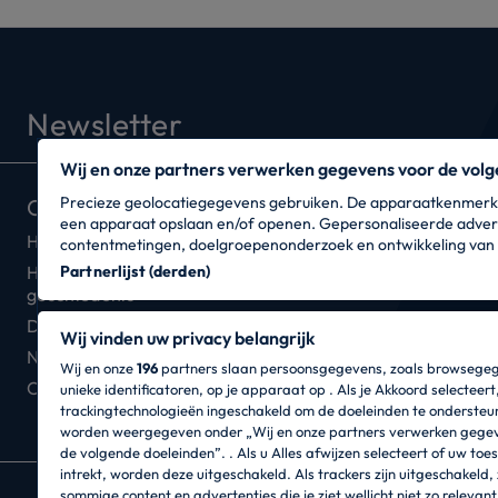
Newsletter
Wij en onze partners verwerken gegevens voor de volg
Precieze geolocatiegegevens gebruiken. De apparaatkenmerken 
Over ons
Waar kun je ons vin
een apparaat opslaan en/of openen. Gepersonaliseerde advert
Haier Europe
Retailers
contentmetingen, doelgroepenonderzoek en ontwikkeling van 
Hoover DNA - Onze
Partnerlijst (derden)
Waar we zijn
geschiedenis
De Hoover Connectiviteit
Wij vinden uw privacy belangrijk
Nieuwsbrief
Wij en onze
196
partners slaan persoonsgegevens, zoals browsegeg
Catalogi
unieke identificatoren, op je apparaat op . Als je Akkoord selecteer
trackingtechnologieën ingeschakeld om de doeleinden te ondersteu
worden weergegeven onder „Wij en onze partners verwerken gege
de volgende doeleinden”. . Als u Alles afwijzen selecteert of uw to
intrekt, worden deze uitgeschakeld. Als trackers zijn uitgeschakeld, 
sommige content en advertenties die je ziet wellicht niet zo relevant