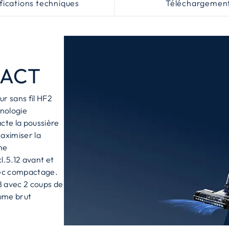
fications techniques
Téléchargemen
PACT
ur sans fil HF2
hnologie
te la poussière
aximiser la
rne
.5.12 avant et
vec compactage.
8 avec 2 coups de
lume brut