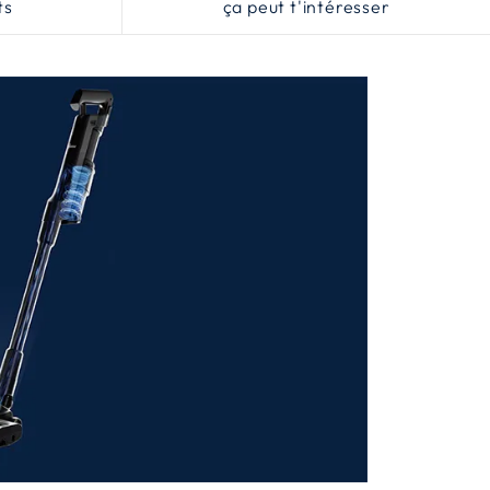
ts
ça peut t'intéresser