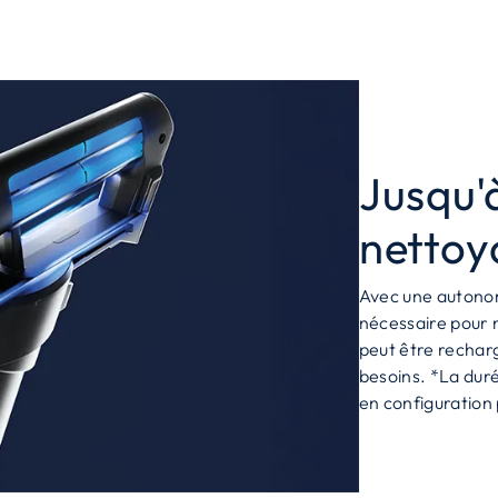
Jusqu'
nettoy
Avec une autonom
nécessaire pour 
peut être recharg
besoins. *La dur
en configuration