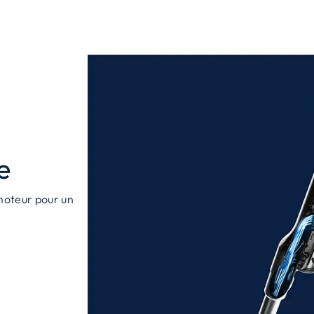
e
 moteur pour un