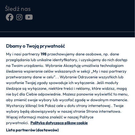
Śledź nas
Dbamy o Twoją prywatność
My i nasi partnerzy
198
przechowujemy dane osobowe, np. dane
przeglądania lub unikalne identyfikatory, i uzyskujemy do nich dostęp
CANDY HOOVER GROUP S.r.I. - jednoosobowa sp.
na Twoim urządzeniu. Wybranie Akceptuję umożliwia technologiom
z.o.o. - SIEDZIBA STATUTOWA: Via Comolli, 57 - 20861
śledzenia wspieranie celów wskazanych w sekcji „My i nasi partnerzy
Brugherio (MB) - Włochy - SIEDZIBY
przetwarzamy dane w celu”. . Wybranie Odrzucenie wszystkich lub
ADMINISTRACYJNE: Via Privata Eden Fumagalli bez
wycofanie Twojej zgody spowoduje ich wyłączenie. Jeśli moduły
nadanego numeru - 20861 Brugherio (MB) i Via Trento
śledzące są wyłączone, niektóre treści i reklamy, które widzisz, mogą
nr 20/A-22 - 20871 Vimercate (MB) - Włochy - Tel.:
nie być dla Ciebie odpowiednie. Możesz ponownie wyświetlić to menu,
+39.039.2086.1 - Faks: +39.039.2086.237 - Kapitał
aby zmienić swoje wybory lub wycofać zgodę w dowolnym momencie.
zakładowy 35.000.000,00 € wpłacony w całości - Kod
Wystarczy kliknąć link Pokaż cele u dołu strony internetowej . Twoje
identyfikacji podatkowej i nr wpisu do Rejestru
wybory będą obowiązywały w naszej stronie Strona internetowa.
przedsiębiorstw dla rejonu Mediolan-Monza-Brianza-
Więcej informacji można znaleźć w naszej Polityce
Lodi 04666310158 - NIP 00786860965 - Numer wpisu
prywatności.
Polityka dotyczaca plikow cookie
do Repertorium Ekonomiczno - Administracyjnego REA:
Lista partnerów (dostawców)