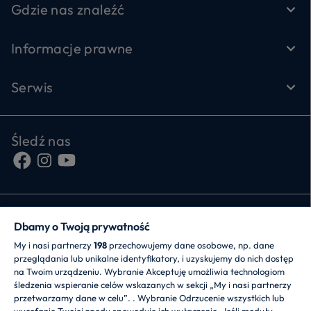
Gdzie nas znaleźć
Informacje prawne
Serwis
Śledź nas
Dbamy o Twoją prywatność
My i nasi partnerzy
198
przechowujemy dane osobowe, np. dane
przeglądania lub unikalne identyfikatory, i uzyskujemy do nich dostęp
CANDY HOOVER GROUP S.r.I. - jednoosobowa sp.
na Twoim urządzeniu. Wybranie Akceptuję umożliwia technologiom
z.o.o. - SIEDZIBA STATUTOWA: Via Comolli, 57 - 20861
śledzenia wspieranie celów wskazanych w sekcji „My i nasi partnerzy
Brugherio (MB) - Włochy - SIEDZIBY
przetwarzamy dane w celu”. . Wybranie Odrzucenie wszystkich lub
ADMINISTRACYJNE: Via Privata Eden Fumagalli bez