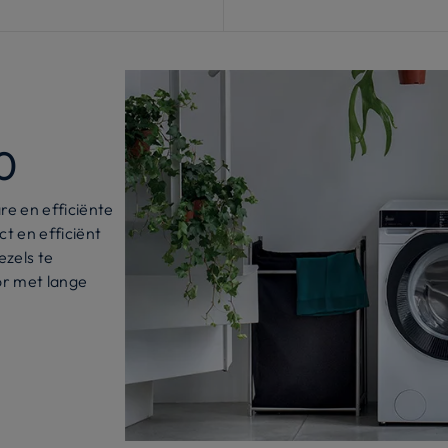
0
 en efficiënte
t en efficiënt
ezels te
or met lange