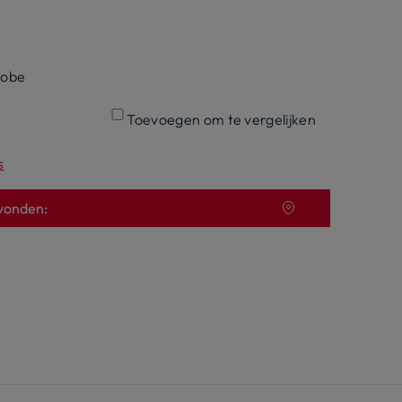
robe
Toevoegen om te vergelijken
s
vonden: