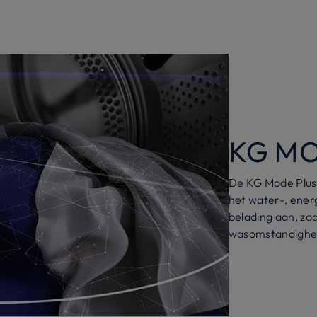
KG MO
De KG Mode Plus, 
het water-, energ
belading aan, zod
wasomstandighed