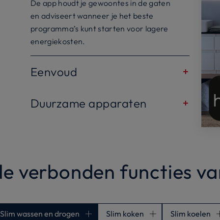
De app houdt je gewoontes in de gaten
en adviseert wanneer je het beste
programma’s kunt starten voor lagere
energiekosten.
Eenvoud
Alles wordt gemakkelijker – start
programma’s, volg ze op en ontvang
Duurzame apparaten
meldingen rechtstreeks op je
Ontvang herinneringen en tips over
smartphone.
wanneer en hoe je je apparaten het
beste kunt reinigen en onderhouden.
Ondersteuning is altijd binnen
e verbonden functies v
handbereik.
Slim wassen en drogen
Slim koken
Slim koelen