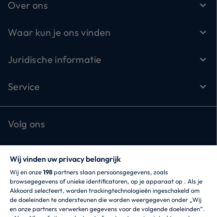
Over ons
Waar kun je ons vinden
Juridische informatie
Service
Volg ons
Wij vinden uw privacy belangrijk
Wij en onze
198
partners slaan persoonsgegevens, zoals
browsegegevens of unieke identificatoren, op je apparaat op . Als je
Akkoord selecteert, worden trackingtechnologieën ingeschakeld om
CANDY HOOVER GROUP S.r.I. - een
de doeleinden te ondersteunen die worden weergegeven onder „Wij
eenpersoonsvennootschap - HOOFDKANTOOR: Via
en onze partners verwerken gegevens voor de volgende doeleinden”.
Comolli, 57 - 20861 Brugherio (MB) - Italië -