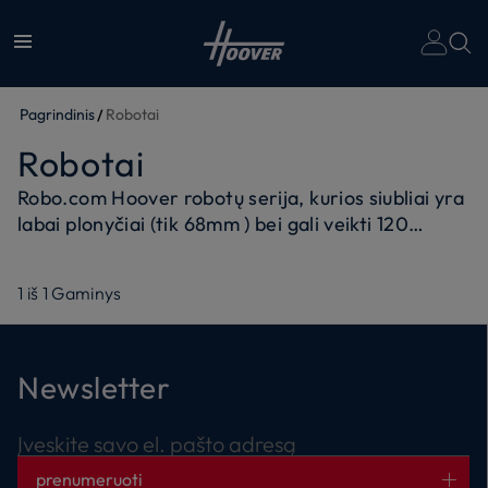
Pagrindinis
Robotai
Robotai
Robo.com Hoover robotų serija, kurios siubliai yra
labai plonyčiai (tik 68mm ) bei gali veikti 120
minučių.
1
iš
1
Gaminys
Newsletter
Įveskite savo el. pašto adresą
prenumeruoti