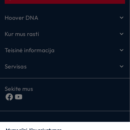
Hoover DNA
Kur mus rasti
Teisinė informacija
Servisas
Sekite mus