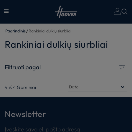
Pagrindinis
Rankiniai dulkių siurbliai
Rankiniai dulkių siurbliai
Filtruoti pagal
4
iš
4
Gaminiai
Data
Newsletter
Įveskite savo el. pašto adresą