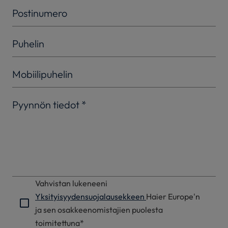
Postinumero
Puhelin
Mobiilipuhelin
Pyynnön tiedot
*
Vahvistan lukeneeni
Yksityisyydensuojalausekkeen
Haier Europe'n
ja sen osakkeenomistajien puolesta
toimitettuna*