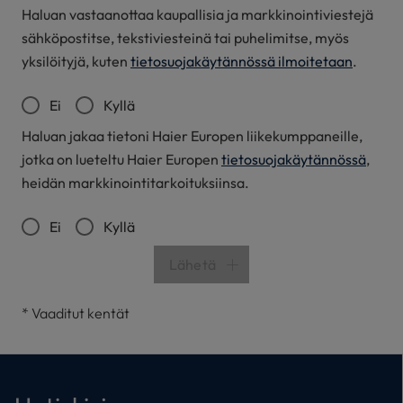
Haluan vastaanottaa kaupallisia ja markkinointiviestejä
sähköpostitse, tekstiviesteinä tai puhelimitse, myös
yksilöityjä, kuten
tietosuojakäytännössä ilmoitetaan
.
Ei
Kyllä
Haluan jakaa tietoni Haier Europen liikekumppaneille,
jotka on lueteltu Haier Europen
tietosuojakäytännössä
,
heidän markkinointitarkoituksiinsa.
Ei
Kyllä
Lähetä
*
Vaaditut kentät