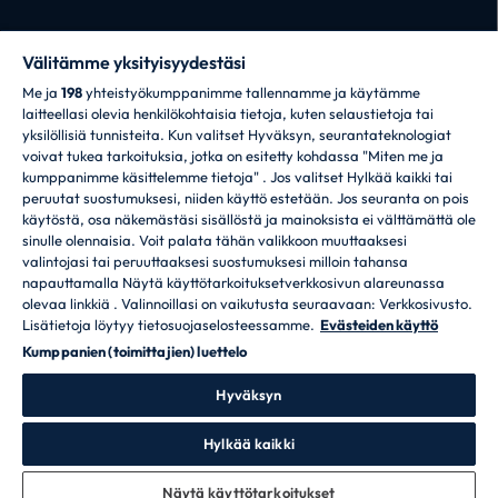
Välitämme yksityisyydestäsi
Me ja
198
yhteistyökumppanimme tallennamme ja käytämme
laitteellasi olevia henkilökohtaisia tietoja, kuten selaustietoja tai
yksilöllisiä tunnisteita. Kun valitset Hyväksyn, seurantateknologiat
CANDY HOOVER GROUP S.r.I. – ainut
voivat tukea tarkoituksia, jotka on esitetty kohdassa "Miten me ja
osakkeenomistaja – REKISTERÖITY TOIMIPAIKKA: Via
kumppanimme käsittelemme tietoja" . Jos valitset Hylkää kaikki tai
Comolli, 57 – 20861 Brugherio (MB) – Italia –
peruutat suostumuksesi, niiden käyttö estetään. Jos seuranta on pois
HALLINNOLLISET TOIMIPAIKAT: Via Privata Eden
käytöstä, osa näkemästäsi sisällöstä ja mainoksista ei välttämättä ole
Fumagalli snc – 20861 Brugherio (MB) ja Via Trento n.
sinulle olennaisia. Voit palata tähän valikkoon muuttaaksesi
20/A-22 – 20871 Vimercate (MB) – Italia – Puh.:
valintojasi tai peruuttaaksesi suostumuksesi milloin tahansa
+39 039 2086 1 – Faksi: +39 039 2086 237 –
napauttamalla Näytä käyttötarkoituksetverkkosivun alareunassa
Yhtiöpääoma 35 000 000,00 € täysin maksetut –
olevaa linkkiä . Valinnoillasi on vaikutusta seuraavaan: Verkkosivusto.
Italian verokoodi ja rekisterinro Milano-Monza-Brianza-
Lisätietoja löytyy tietosuojaselosteessamme.
Evästeiden käyttö
Lodi 04666310158 – ALV-nro 00786860965 – REA-nro:
Kumppanien (toimittajien) luettelo
MB-1033934 – Valtuutus IT AEOF 211870 – Candy
S.p.A:n hallinnoima ja koordinoima yhtiö
Hyväksyn
Kieli
Hylkää kaikki
Näytä käyttötarkoitukset