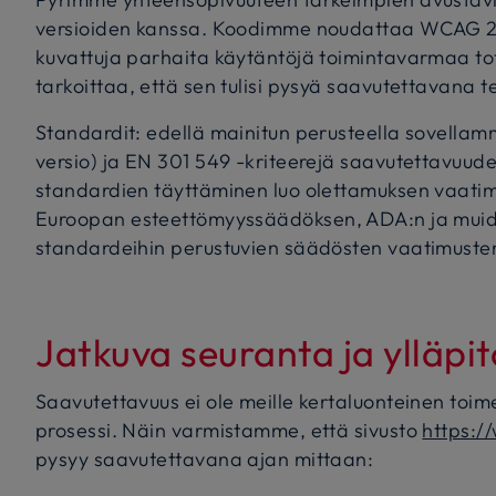
versioiden kanssa. Koodimme noudattaa WCAG 2.
kuvattuja parhaita käytäntöjä toimintavarmaa to
tarkoittaa, että sen tulisi pysyä saavutettavana t
Standardit: edellä mainitun perusteella sovella
versio) ja EN 301 549 -kriteerejä saavutettavuud
standardien täyttäminen luo olettamuksen vaat
Euroopan esteettömyyssäädöksen, ADA:n ja muide
standardeihin perustuvien säädösten vaatimuste
Jatkuva seuranta ja ylläpit
Saavutettavuus ei ole meille kertaluonteinen toim
prosessi. Näin varmistamme, että sivusto
https:/
pysyy saavutettavana ajan mittaan: