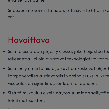
että se täyttää ne.
Sitoudumme varmistamaan, että sivusto
https:/
on:
Havaittava
Sisältö esitetään järjestyksessä, joka heijastaa l
rakennetta, jolloin avustavat teknologiat voivat tu
Sisällön ymmärtämistä ja käyttöä koskevat ohjee
komponenttien aistinvaraisiin ominaisuuksiin, kut
visuaaliseen sijaintiin, suuntaan tai ääneen.
Sisältö mukautuu oikein näytön suuntaan säilytt
toiminnallisuuden.