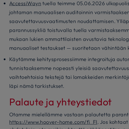
AccessiWayn
tuella teimme 05.06.2026 ulkopuolis
johtaman manuaalisen auditoinnin varmistaaks
saavutettavuusvaatimusten noudattamisen. Ylläp
parannussykliä toistuvalla tuella varmistaaksemm
mukaan lukien ammattilaisten avustavia teknolog
manuaaliset testaukset — suoritetaan vähintään 
Käytämme kehitysprosessiimme integroituja autom
tunnistaaksemme nopeasti yleisiä saavutettavuus
vaihtoehtoisia tekstejä tai lomakkeiden merkintöj
läpi nämä tarkistukset.
Palaute ja yhteystiedot
Otamme mielellämme vastaan palautetta paran
https://www.hoover-home.com/fi_FI
. Jos kohtaat