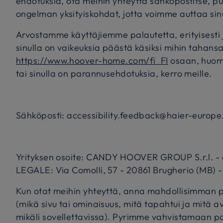
ehdotuksia, ota meihin yhteyttä sähköpostitse, puh
ongelman yksityiskohdat, jotta voimme auttaa sin
Arvostamme käyttäjiemme palautetta, erityisesti jos
sinulla on vaikeuksia päästä käsiksi mihin tahansa
https://www.hoover-home.com/fi_FI
osaan, huom
tai sinulla on parannusehdotuksia, kerro meille.
Sähköposti: accessibility.feedback@haier-europ
Yrityksen osoite: CANDY HOOVER GROUP S.r.l. - 
LEGALE: Via Comolli, 57 - 20861 Brugherio (MB) - 
Kun otat meihin yhteyttä, anna mahdollisimman p
(mikä sivu tai ominaisuus, mitä tapahtui ja mitä 
mikäli sovellettavissa). Pyrimme vahvistamaan p