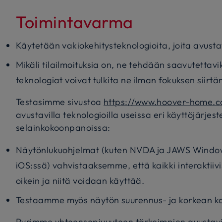
Toimintavarma
Käytetään vakiokehitysteknologioita, joita avustav
Mikäli tilailmoituksia on, ne tehdään saavutettavik
teknologiat voivat tulkita ne ilman fokuksen siirtä
Testasimme sivustoa
https://www.hoover-home.c
avustavilla teknologioilla useissa eri käyttöjärjes
selainkokoonpanoissa:
Näytönlukuohjelmat (kuten NVDA ja JAWS Window
iOS:ssä) vahvistaaksemme, että kaikki interaktiivi
oikein ja niitä voidaan käyttää.
Testaamme myös näytön suurennus- ja korkean kont
Pyrimme yhteensopivuuteen tärkeimpien avustavie