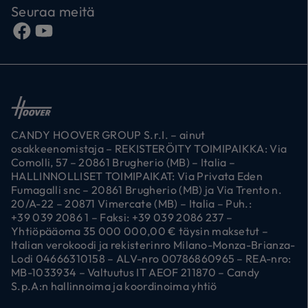
Seuraa meitä
CANDY HOOVER GROUP S.r.I. – ainut
osakkeenomistaja – REKISTERÖITY TOIMIPAIKKA: Via
Comolli, 57 – 20861 Brugherio (MB) – Italia –
HALLINNOLLISET TOIMIPAIKAT: Via Privata Eden
Fumagalli snc – 20861 Brugherio (MB) ja Via Trento n.
20/A-22 – 20871 Vimercate (MB) – Italia – Puh.:
+39 039 2086 1 – Faksi: +39 039 2086 237 –
Yhtiöpääoma 35 000 000,00 € täysin maksetut –
Italian verokoodi ja rekisterinro Milano-Monza-Brianza-
Lodi 04666310158 – ALV-nro 00786860965 – REA-nro:
MB-1033934 – Valtuutus IT AEOF 211870 – Candy
S.p.A:n hallinnoima ja koordinoima yhtiö