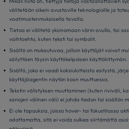
Mikäli niitä on, tiettyjä tietoja vastaanottavien sy
välitetään oikein avustaville teknologioille ja tot
vaatimustenmukaisella tavalla.
Tietoa ei välitetä yksinomaan värin avulla, tai sa
vaihtoehto, kuten teksti tai symbolit.
Sisältö on mukautuvaa, jolloin käyttäjät voivat m
säilyttäen täysin käyttökelpoisen käyttöliittymän.
Sisältö, joka ei vaadi kaksiulotteista esitystä, järj
käyttäjäagentin näytön koon muuttuessa.
Tekstin välistyksen muuttaminen (kuten riviväli, kap
sanojen välinen väli) ei johda tiedon tai sisällön
Ei ole tapauksia, joissa hover- tai fokustilassa akt
odottamatta, sitä ei voida sulkea siirtämättä osoit
näkyvissä.