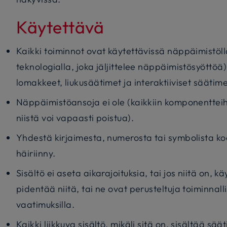
Käytettävä
Kaikki toiminnot ovat käytettävissä näppäimistöll
teknologialla, joka jäljittelee näppäimistösyöttöä).
lomakkeet, liukusäätimet ja interaktiiviset säätime
Näppäimistöansoja ei ole (kaikkiin komponentteihi
niistä voi vapaasti poistua).
Yhdestä kirjaimesta, numerosta tai symbolista k
häiriinny.
Sisältö ei aseta aikarajoituksia, tai jos niitä on, kä
pidentää niitä, tai ne ovat perusteltuja toiminnallis
vaatimuksilla.
Kaikki liikkuva sisältö, mikäli sitä on, sisältää sä