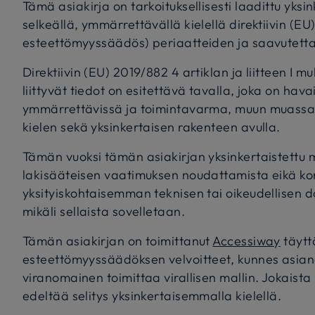
Tämä asiakirja on tarkoituksellisesti laadittu yks
selkeällä, ymmärrettävällä kielellä direktiivin (
esteettömyyssäädös) periaatteiden ja saavutett
Direktiivin (EU) 2019/882 4 artiklan ja liitteen I 
liittyvät tiedot on esitettävä tavalla, joka on hava
ymmärrettävissä ja toimintavarma, muun muassa
kielen sekä yksinkertaisen rakenteen avulla.
Tämän vuoksi tämän asiakirjan yksinkertaistettu
lakisääteisen vaatimuksen noudattamista eikä kor
yksityiskohtaisemman teknisen tai oikeudellisen
mikäli sellaista sovelletaan.
Tämän asiakirjan on toimittanut
Accessiway
täytt
esteettömyyssäädöksen velvoitteet, kunnes asia
viranomainen toimittaa virallisen mallin. Jokaist
edeltää selitys yksinkertaisemmalla kielellä.