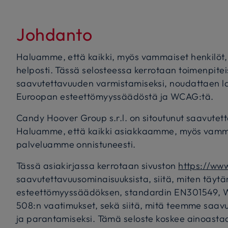
Johdanto
Haluamme, että kaikki, myös vammaiset henkilöt
helposti. Tässä selosteessa kerrotaan toimenpite
saavutettavuuden varmistamiseksi, noudattaen la
Euroopan esteettömyyssäädöstä ja WCAG:tä.
Candy Hoover Group s.r.l. on sitoutunut saavutett
Haluamme, että kaikki asiakkaamme, myös vammai
palveluamme onnistuneesti.
Tässä asiakirjassa kerrotaan sivuston
https://ww
saavutettavuusominaisuuksista, siitä, miten täy
esteettömyyssäädöksen, standardin EN301549, W
508:n vaatimukset, sekä siitä, mitä teemme saavu
ja parantamiseksi. Tämä seloste koskee ainoasta