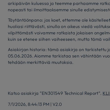
arkipäivän kuluessa ja teemme parhaamme rat
nopeasti tai ilmoittaaksemme sinulle edistymisest
Täytäntöönpano: jos koet, ettemme ole käsitelleet
huoliasi riittävästi, sinulla on oikeus viedä valit
vilpittömästi voivamme ratkaista jokaisen ongel
kuin se etenee siihen vaiheeseen, mutta tämä vai
Asiakirjan historia: tämä asiakirja on tarkistettu j
05.06.2026. Aiomme tarkistaa sen vähintään vuosi
tehdään merkittäviä muutoksia.
Katso asiakirja ”EN301549 Technical Report”.
KL
7/1/2026, 8:44:13 PM
|
V2.0