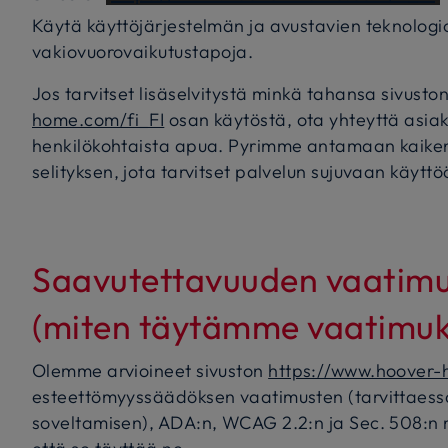
Käytä käyttöjärjestelmän ja avustavien teknologi
vakiovuorovaikutustapoja.
Jos tarvitset lisäselvitystä minkä tahansa sivusto
home.com/fi_FI
osan käytöstä, ota yhteyttä asi
henkilökohtaista apua. Pyrimme antamaan kaiken 
selityksen, jota tarvitset palvelun sujuvaan käyttö
Saavutettavuuden vaatim
(miten täytämme vaatimuk
Olemme arvioineet sivuston
https://www.hoover-
esteettömyyssäädöksen vaatimusten (tarvittaessa
soveltamisen), ADA:n, WCAG 2.2:n ja Sec. 508:n m