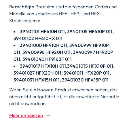
Berechtigte Produkte sind die folgenden Codes und
Modelle von kabellosen HF6- HF9- und HFX-
Staubsaugern:
39401101 HF610H 011, 39401105 HF610P 011,
39401102 HF610HX 011
39401000 HF910H 011
,
39400999 HF910P
011
,
39400998 HF920H 011
,
39400997 HF920P
011, 39401040 HF916BF 011
39401017 HFX10H 011,39401015 HFX10P 011,
39401027 HFX20H 011, 39401011 HFX20P 011,
39401031 HFX15H 011, 39401030 HFX15P 011
Wenn Sie ein Hoover-Produkt erworben haben, das
oben nicht aufgeführt ist, ist die erweiterte Garantie
nicht anwendbar.
Mehr entdecken