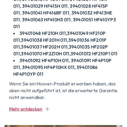
011,
39401029 HF415H 011
,
39401028 HF415P
011
,
39401041 HF416BF 011
,
39401032 HF413HE
011
,
39401063 HF410H3 011
,
39401051 HF410YP3
011
39401048 HF210H 011,39401049 HF210P
011,39401038 HF201H 011,39401036 HF201P
011,39401037 HF202H 011,39401035 HF202P
011,39401070 HF2Z10H 011,39401072 HF210P1 011
39401092 HF4P10H 011, 39401091 HF4P10P
011, 39401095 HF4P10HX 011, 39401086
HF4P10YP 011
Wenn Sie ein Hoover-Produkt erworben haben, das
oben nicht aufgeführt ist, ist die erweiterte Garantie
nicht anwendbar.
Mehr entdecken