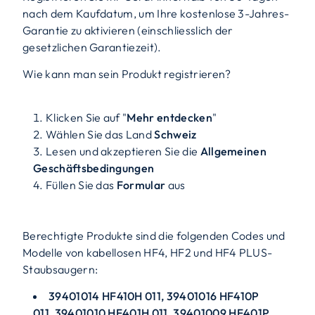
nach dem Kaufdatum, um Ihre kostenlose 3-Jahres-
Garantie zu aktivieren (einschliesslich der
gesetzlichen Garantiezeit).
Wie kann man sein Produkt registrieren?
Klicken Sie auf "
Mehr entdecken
"
Wählen Sie das Land
Schweiz
Lesen und akzeptieren Sie die
Allgemeinen
Geschäftsbedingungen
Füllen Sie das
Formular
aus
Berechtigte Produkte sind die folgenden Codes und
Modelle von kabellosen HF4, HF2 und HF4 PLUS-
Staubsaugern:
39401014 HF410H 011,
39401016 HF410P
011,
39401010 HF401H 011
,
39401009 HF401P