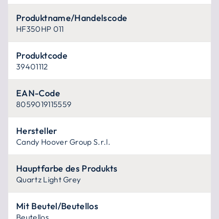
Produktname/Handelscode
HF350HP 011
Produktcode
39401112
EAN-Code
8059019115559
Hersteller
Candy Hoover Group S.r.l.
Hauptfarbe des Produkts
Quartz Light Grey
Mit Beutel/Beutellos
Beutellos