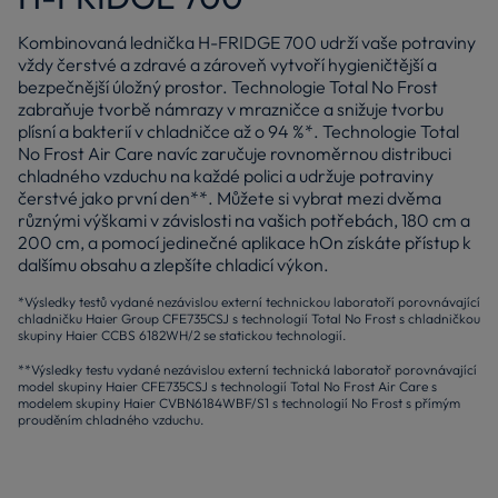
Kombinovaná lednička H-FRIDGE 700 udrží vaše potraviny
vždy čerstvé a zdravé a zároveň vytvoří hygieničtější a
bezpečnější úložný prostor. Technologie Total No Frost
zabraňuje tvorbě námrazy v mrazničce a snižuje tvorbu
plísní a bakterií v chladničce až o 94 %*. Technologie Total
No Frost Air Care navíc zaručuje rovnoměrnou distribuci
chladného vzduchu na každé polici a udržuje potraviny
čerstvé jako první den**. Můžete si vybrat mezi dvěma
různými výškami v závislosti na vašich potřebách, 180 cm a
200 cm, a pomocí jedinečné aplikace hOn získáte přístup k
dalšímu obsahu a zlepšíte chladicí výkon.
*Výsledky testů vydané nezávislou externí technickou laboratoří porovnávající
chladničku Haier Group CFE735CSJ s technologií Total No Frost s chladničkou
skupiny Haier CCBS 6182WH/2 se statickou technologií.
**Výsledky testu vydané nezávislou externí technická laboratoř porovnávající
model skupiny Haier CFE735CSJ s technologií Total No Frost Air Care s
modelem skupiny Haier CVBN6184WBF/S1 s technologií No Frost s přímým
prouděním chladného vzduchu.