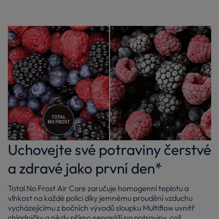
Uchovejte své potraviny čerstvé
a zdravé jako první den*
Total No Frost Air Care zaručuje homogenní teplotu a
vlhkost na každé polici díky jemnému proudění vzduchu
vycházejícímu z bočních vývodů sloupku Multiflow uvnitř
chladničky a nikdy přímo nenaráží na potraviny, což