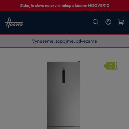
Získejte slevu na první nákup s kódem HOOVER10
Vyneseme, zapojíme, odvezeme