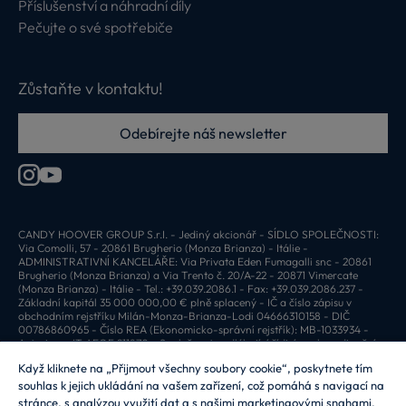
Příslušenství a náhradní díly
Pečujte o své spotřebiče
Zůstaňte v kontaktu!
Odebírejte náš newsletter
CANDY HOOVER GROUP S.r.I. - Jediný akcionář - SÍDLO SPOLEČNOSTI:
Via Comolli, 57 - 20861 Brugherio (Monza Brianza) - Itálie -
ADMINISTRATIVNÍ KANCELÁŘE: Via Privata Eden Fumagalli snc - 20861
Brugherio (Monza Brianza) a Via Trento č. 20/A-22 - 20871 Vimercate
(Monza Brianza) - Itálie - Tel.: +39.039.2086.1 - Fax: +39.039.2086.237 -
Základní kapitál 35 000 000,00 € plně splacený - IČ a číslo zápisu v
obchodním rejstříku Milán-Monza-Brianza-Lodi 04666310158 - DIČ
00786860965 - Číslo REA (Ekonomicko-správní rejstřík): MB-1033934 -
Autorizace IT AEOF 211870 - Společnost podléhající řídicím a koordinačním
činnostem společnosti Candy S.p.A.
Když kliknete na „Přijmout všechny soubory cookie“, poskytnete tím
souhlas k jejich ukládání na vašem zařízení, což pomáhá s navigací na
CZ / Česká republika
stránce, s analýzou využití dat a s našimi marketingovými snahami.