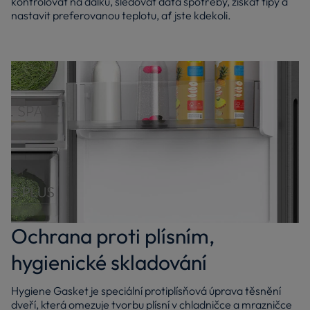
kontrolovat na dálku, sledovat data spotřeby, získat tipy a
nastavit preferovanou teplotu, ať jste kdekoli.
Ochrana proti plísním,
hygienické skladování
Hygiene Gasket je speciální protiplísňová úprava těsnění
dveří, která omezuje tvorbu plísní v chladničce a mrazničce