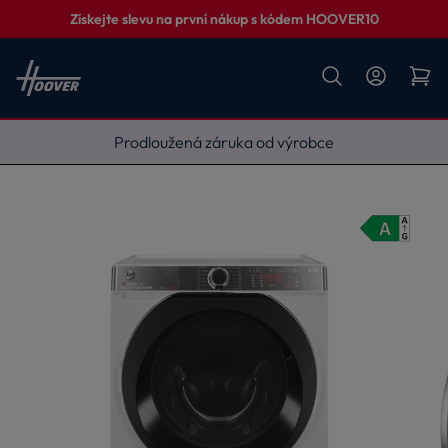
Získejte slevu na první nákup s kódem HOOVER10
Vyneseme, zapojíme, odvezeme