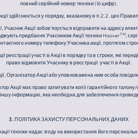
повний серійний номер техніки (16 цифр).
Акції здійснюється у порядку, вказаному в п.2.2. цих Правил т
ії, Учасник Акції зобов’язується відправити на адресу еле
TM
верджують придбання Учасником Акції техніки Hoover
, сер
контактного номеру телефону Учасника акції, протягом стр
 реєстрації участі в Акції в порядку та в строки, які пере
право відмовити Учаснику в реєстрації участі в Акції.
Акції, Організатор Акції або уповноважена ним особа повід
атор Акції має право запитувати копії гарантійного талон
а іншу інформацію, яка необхідна для забезпечення проведе
3. ПОЛІТИКА ЗАХИСТУ ПЕРСОНАЛЬНИХ ДАНИХ
трації техніки надає згоду на використання його персональн