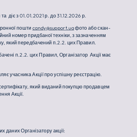
а діє з 01.01.2021 р. до 31.12.2026 р.
ктронної пошти
candy@support.ua
фото або скан-
ійний номер придбаної техніки, з зазначенням
оку, який передбачений п.2.2. цих Правил.
дбачені п.2.2. цих Правил, Організатор Акції має
омляє учасника Акції про успішну реєстрацію.
у/сертифікату, який виданий покупцю продавцем
ння Акції.
их даних Організатору акції: