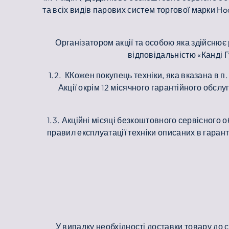
та всіх видів парових систем торгової марки Hoo
Організатором акції та особою яка здійснює
відповідальністю «Канді Г
1.2. ККожен покупець техніки, яка вказана в п.
Акції окрім 12 місячного гарантійного обс
1.3. Акційні місяці безкоштовного сервісного
правил експлуатації техніки описаних в гаран
У випадку необхідності доставки товару до 