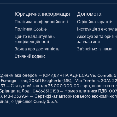
Юридична інформація
Допомога
Політика конфіденційності
Офіційна гарантія
Політика Cookie
Інструкція з експула
Центр налаштувань
Аксесуари та оригін
конфіденційності
запчастини
Заява про доступність
Зв'яжіться з нами
Етичний кодекс
иним акціонером — ЮРИДИЧНА АДРЕСА: Via Comolli, 57, 20
galli snc, 20861 Brugherio (MB), і Via Trento n. 20/A-22, 
237 — Статутний капітал 35 000 000,00 євро, повністю сп
 і Бріанца та Лоді: 04666310158 — Номер платника ПДВ: 0
A): MB-1033934 — Сертифікат авторизованого економічног
рдинацію здійснює Candy S.p.A.