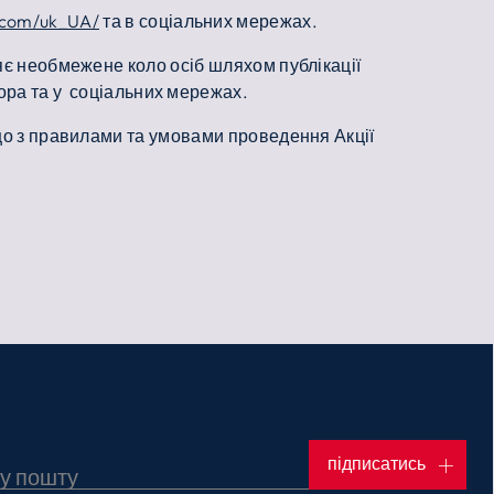
.com/uk_UA/
та в соціальних мережах.
ляє необмежене коло осіб шляхом публікації
тора та у соціальних мережах.
 що з правилами та умовами проведення Акції
підписатись
ну пошту