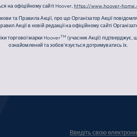
ться на офіційному сайті Hoover,
https://www.hoover-home
Умови та Правила Акції, про що Організатор Акції повідом
Правил Акції в новій редакції на офіційному сайті Організа
TM
ніки торгової марки Hoover
(учасник Акції) підтверджує,
ознайомлений та зобов’язується дотримуватись їх.
Введіть свою електрон