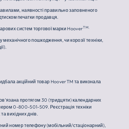
 правилами, наявності правильно заповненого
ідтиском печатки продавця.
TM.
 парових систем торгової марки Hoover
 механічного пошкодження, чи корозії техніки,
ії).
а придбала акційний товар HooverTM та виконала
зобов’язана протягом 30 (тридцяти) календарних
омером 0-800-501-509. Реєстрація техніки
 та вихідних днів.
актний номер телефону (мобільний/стаціонарний),