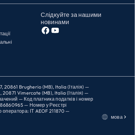
Слідкуйте за нашими
новинами
тації
альні
861 Brugherio (MB), Italia (Італія) —
20871 Vimercate (MB), Italia (Італія) —
лачений — Код платника податків і номер
0786860965 — Номер у Реєстрі
о оператора: ІТ AEOF 211870 —
мова