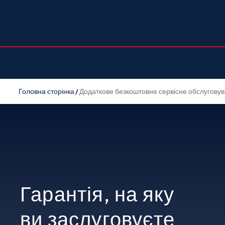
Головна сторінка
Додаткове безкоштовне сервісне обслугову
Гарантія, на яку
ви заслуговуєте