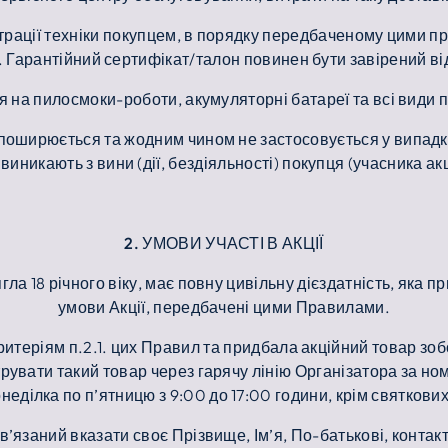
єстрації техніки покупцем, в порядку передбаченому цими
а. Гарантійний сертифікат/талон повинен бути завірений в
ся на пилосмоки-роботи, акумуляторні батареї та всі види
поширюється та жодним чином не застосовується у випадку
 виникають з вини (дії, бездіяльності) покупця (учасника акц
2. УМОВИ УЧАСТІ В АКЦІЇ
ягла 18 річного віку, має повну цивільну дієздатність, як
умови Акції, передбачені цими Правилами.
є критеріям п.2.1. цих Правил та придбала акційний товар 
рувати такий товар через гарячу лінію Організатора за н
неділка по п’ятницю з 9:00 до 17:00 години, крім святкових
обов’язаний вказати своє Прізвище, Ім’я, По-батькові, конт