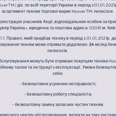
verTM ) діє по всій території України в період з 01.01.202
асортимент техніки торгової марки HooverTM: пилососи.
 реєстрацію учасників Акції, відповідальною особою за п
увер Україна», юридична та поштова адреса: 02081 м. Київ
 1.1. Правил, який придбав техніку в період з 01.01.2021р. 
луговування техніки може отримати додатково:
24 місяці
без
пилососів.
 обслуговування можуть бути отримані покупцем техніки H
тійному талоні та інструкції з експлуатації. Умови безкош
себе:
- безкоштовне усунення несправності;
- безкоштовну роботу спеціаліста;
- безкоштовну заміну запасних частин техніки.
сервісного центру обслуговування, витрати на таку доставк