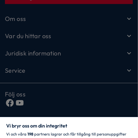
Om oss
Var du hittar oss
Juridisk information
Service
Följ oss
Vi bryr oss om din integritet
Vi och våra
198
partners lagrar och får tillgång till personuppgifter