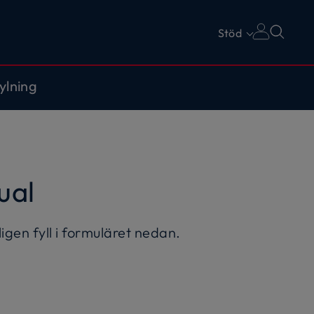
Stöd
ylning
ual
igen fyll i formuläret nedan.