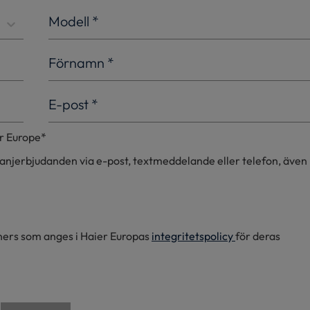
Modell
*
Förnamn
*
E-post
*
r Europe*
njerbjudanden via e-post, textmeddelande eller telefon, även
tners som anges i Haier Europas
integritetspolicy
för deras