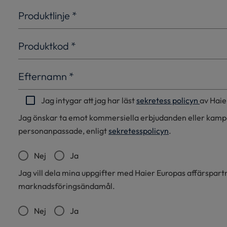
Produktlinje
*
Produktkod
*
Efternamn
*
Jag intygar att jag har läst
sekretess policyn
av Haie
Jag önskar ta emot kommersiella erbjudanden eller kampa
personanpassade, enligt
sekretesspolicyn
.
Nej
Ja
Jag vill dela mina uppgifter med Haier Europas affärspar
marknadsföringsändamål.
Nej
Ja