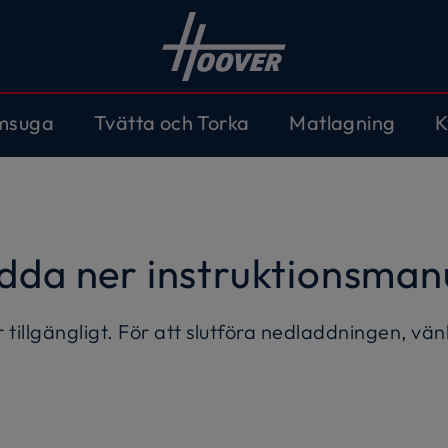
msuga
Tvätta och Torka
Matlagning
K
dda ner instruktionsman
 tillgängligt. För att slutföra nedladdningen, vänl