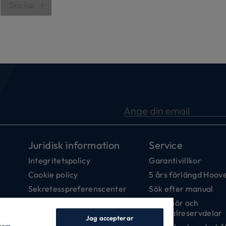
Skicka
Ange din email
Juridisk information
Service
Integritetspolicy
Garantivillkor
Cookie policy
5 års förlängd Hoove
Sekretesspreferenscenter
Sök efter manual
Tillgänglighetsutlåtande
Tillbehör och
originalreservdelar
Etiks kod
Jag accepterar