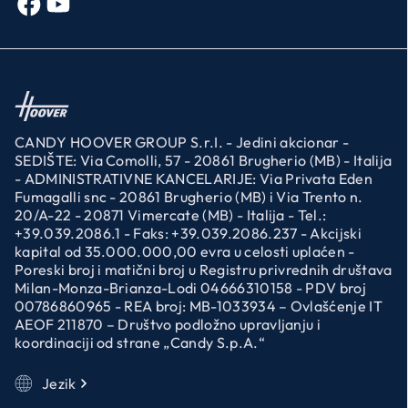
CANDY HOOVER GROUP S.r.I. - Jedini akcionar -
SEDIŠTE: Via Comolli, 57 - 20861 Brugherio (MB) - Italija
- ADMINISTRATIVNE KANCELARIJE: Via Privata Eden
Fumagalli snc - 20861 Brugherio (MB) i Via Trento n.
20/A-22 - 20871 Vimercate (MB) - Italija - Tel.:
+39.039.2086.1 - Faks: +39.039.2086.237 - Akcijski
kapital od 35.000.000,00 evra u celosti uplaćen -
Poreski broj i matični broj u Registru privrednih društava
Milan-Monza-Brianza-Lodi 04666310158 - PDV broj
00786860965 - REA broj: MB-1033934 – Ovlašćenje IT
AEOF 211870 – Društvo podložno upravljanju i
koordinaciji od strane „Candy S.p.A.“
Jezik