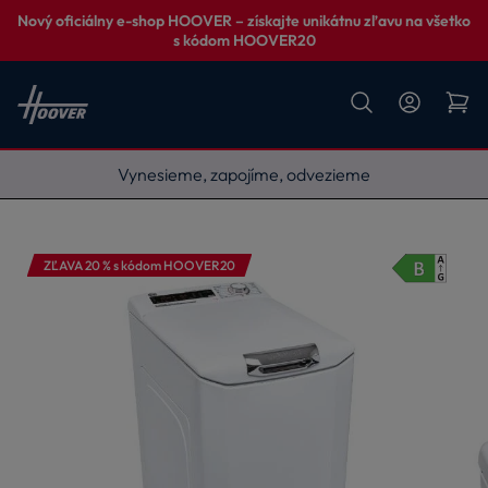
Nový oficiálny e-shop HOOVER – získajte unikátnu zľavu na všetko
s kódom HOOVER20
Vynesieme, zapojíme, odvezieme
ZĽAVA 20 % s kódom HOOVER20