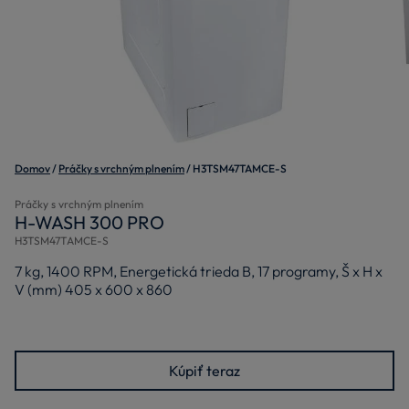
Domov
Práčky s vrchným plnením
H3TSM47TAMCE-S
Práčky s vrchným plnením
H-WASH 300 PRO
H3TSM47TAMCE-S
7 kg, 1400 RPM, Energetická trieda B, 17 programy, Š x H x
V (mm) 405 x 600 x 860
Kúpiť teraz