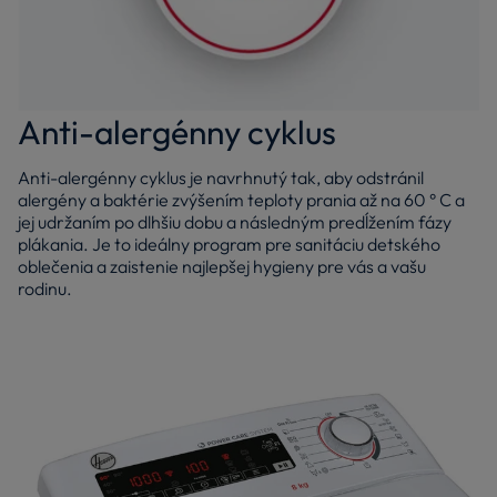
Anti-alergénny cyklus
Anti-alergénny cyklus je navrhnutý tak, aby odstránil
alergény a baktérie zvýšením teploty prania až na 60 ° C a
jej udržaním po dlhšiu dobu a následným predĺžením fázy
plákania. Je to ideálny program pre sanitáciu detského
oblečenia a zaistenie najlepšej hygieny pre vás a vašu
rodinu.