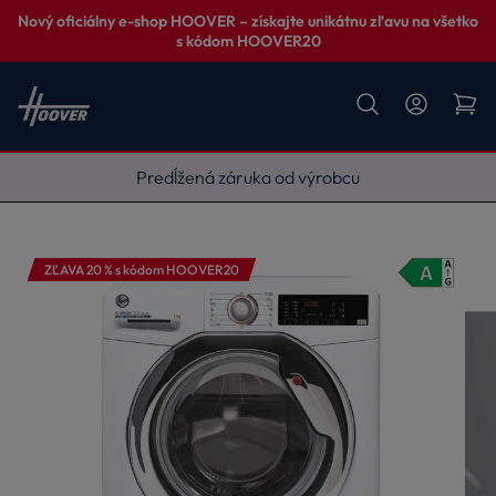
Nový oficiálny e-shop HOOVER – získajte unikátnu zľavu na všetko
s kódom HOOVER20
Vynesieme, zapojíme, odvezieme
ZĽAVA 20 % s kódom HOOVER20