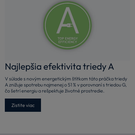
Najlepšia efektivita triedy A
V súlade s novým energetickým štítkom táto práčka triedy
A znižuje spotrebu najmenej o 51 % v porovnaní s triedou G,
čo šetrí energiu a rešpektuje životné prostredie.
Zistite viac