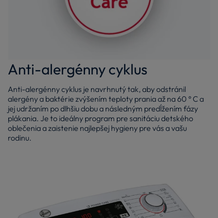
Anti-alergénny cyklus
Anti-alergénny cyklus je navrhnutý tak, aby odstránil
alergény a baktérie zvýšením teploty prania až na 60 ° C a
jej udržaním po dlhšiu dobu a následným predĺžením fázy
plákania. Je to ideálny program pre sanitáciu detského
oblečenia a zaistenie najlepšej hygieny pre vás a vašu
rodinu.