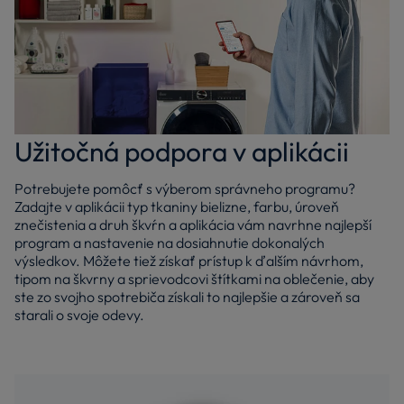
Užitočná podpora v aplikácii
Potrebujete pomôcť s výberom správneho programu?
Zadajte v aplikácii typ tkaniny bielizne, farbu, úroveň
znečistenia a druh škvŕn a aplikácia vám navrhne najlepší
program a nastavenie na dosiahnutie dokonalých
výsledkov. Môžete tiež získať prístup k ďalším návrhom,
tipom na škvrny a sprievodcovi štítkami na oblečenie, aby
ste zo svojho spotrebiča získali to najlepšie a zároveň sa
starali o svoje odevy.