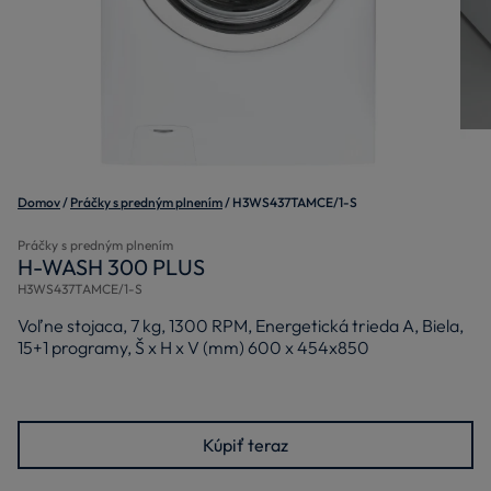
Domov
Práčky s predným plnením
H3WS437TAMCE/1-S
Práčky s predným plnením
H-WASH 300 PLUS
H3WS437TAMCE/1-S
Voľne stojaca, 7 kg, 1300 RPM, Energetická trieda A, Biela,
15+1 programy, Š x H x V (mm) 600 x 454x850
Kúpiť teraz