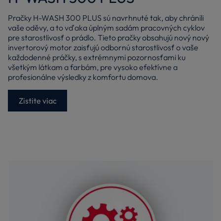
Pračky H-WASH 300 PLUS sú navrhnuté tak, aby chránili
vaše oděvy, a to vďaka úplným sadám pracovných cyklov
pre starostlivosť o prádlo. Tieto pračky obsahujú nový nový
invertorový motor zaisťujú odbornú starostlivosť o vaše
každodenné práčky, s extrémnymi pozornosťami ku
všetkým látkam a farbám, pre vysoko efektívne a
profesionálne výsledky z komfortu domova.
Zistite viac