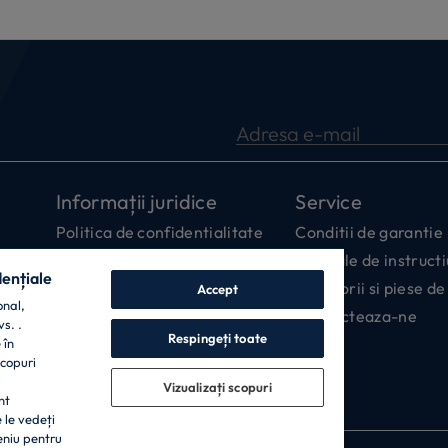
Adresa e-mail
Informații juridice
Service
Politica de confidentialitate
Conditii de garantie
Politica de cookie
Manuale de instructi
dențiale
Centrul de preferințe de
Accesorii si piese d
Accept
onal,
confidențialitate
Contacteaza-ne
s. .
Declarație de accesibilitate
Respingeți toate
 în
scopuri
Codul de etică
ă
Vizualizați scopuri
Data Act Policy
nt
 le vedeți
eniu pentru