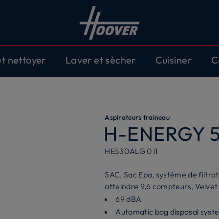
et nettoyer
Laver et sécher
Cuisiner
C
Aspirateurs traineau
H-ENERGY 
HE530ALG 011
SAC, Sac Epa, système de filtrati
atteindre 9,6 compteurs, Velvet
69 dBA
Automatic bag disposal syst