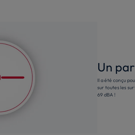
Un par
Il a été conçu po
sur toutes les su
69 dBA !