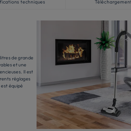
fications techniques
Téléchargemen
litres de grande
yables et une
ncieuses. Il est
érents réglages
l est équipé