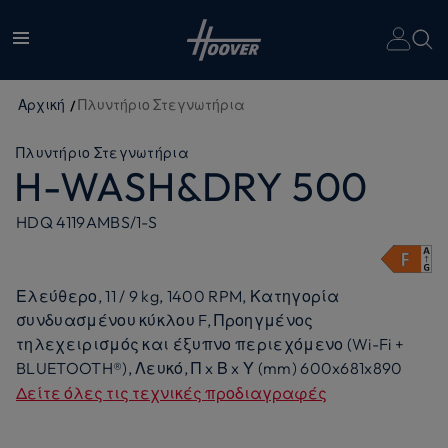
Αρχική
Πλυντήριο Στεγνωτήρια
Πλυντήριο Στεγνωτήρια
H-WASH&DRY 500
HDQ 4119AMBS/1-S
Ελεύθερο, 11 / 9 kg, 1400 RPM, Κατηγορία
συνδυασμένου κύκλου F, Προηγμένος
τηλεχειρισμός και έξυπνο περιεχόμενο (Wi-Fi +
BLUETOOTH®), Λευκό, Π x Β x Υ (mm) 600x681x890
Δείτε όλες τις τεχνικές προδιαγραφές