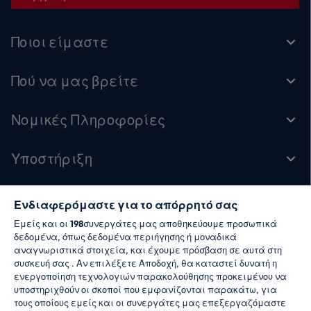
ρούχα, με σεβασμό στις ίνες τους, πλύσιμο
μετά το πλύσιμο, ακόμη και σε χαμηλές
Ποιοι είμαστε
θερμοκρασίες. Επιπλέον, κατεβάζοντας την
εφαρμογή Hoover hOn στο smartphone σας,
Πού να μας βρείτε
μπορείτε να βελτιώσετε την απόδοση
πλύσης σας και να αποκτήσετε πρόσβαση σε
έναν κόσμο αποκλειστικού επιπλέον
Νομικές Πληροφορίες
περιεχομένου.
Υποστήριξη
Ενδιαφερόμαστε για το απόρρητό σας
Ακολουθήστε μας
Εμείς και οι
198
συνεργάτες μας αποθηκεύουμε προσωπικά
δεδομένα, όπως δεδομένα περιήγησης ή μοναδικά
αναγνωριστικά στοιχεία, και έχουμε πρόσβαση σε αυτά στη
συσκευή σας . Αν επιλέξετε Αποδοχή, θα καταστεί δυνατή η
ενεργοποίηση τεχνολογιών παρακολούθησης προκειμένου να
υποστηριχθούν οι σκοποί που εμφανίζονται παρακάτω, για
τους οποίους εμείς και οι συνεργάτες μας επεξεργαζόμαστε