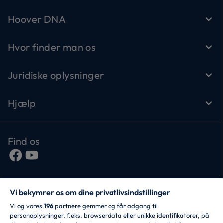
Hoover DNA
Hvor finder man os
Juridiske oplysninger
Hjælp
Find os
Vi bekymrer os om dine privatlivsindstillinger
Vi og vores
196
partnere gemmer og får adgang til
personoplysninger, f.eks. browserdata eller unikke identifikatorer, på