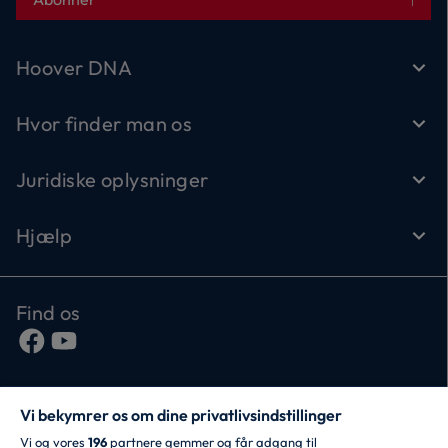
Hoover DNA
Hvor finder man os
Juridiske oplysninger
Hjælp
Find os
Vi bekymrer os om dine privatlivsindstillinger
Vi og vores
196
partnere gemmer og får adgang til