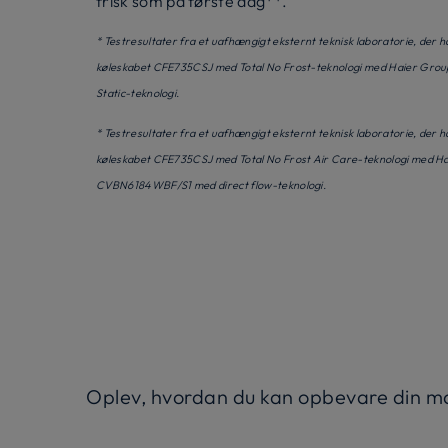
frisk som på første dag**.
* Testresultater fra et uafhængigt eksternt teknisk laboratorie, der
køleskabet CFE735CSJ med Total No Frost-teknologi med Haier Gr
Static-teknologi.
* Testresultater fra et uafhængigt eksternt teknisk laboratorie, der
køleskabet CFE735CSJ med Total No Frost Air Care-teknologi med H
CVBN6184WBF/S1 med direct flow-teknologi.
Oplev, hvordan du kan opbevare din ma