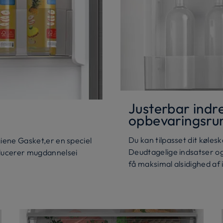
Justerbar indr
opbevaringsr
Du kan tilpasset dit kølesk
iene Gasket,er en speciel
Deudtagelige indsatser o
ducerer mugdannelsei
få maksimal alsidighed af 