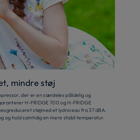
et, mindre støj
ressor, der er en særdeles pålidelig og
 garanterer H-FRIDGE 700 og H-FRIDGE
ogreduceret støjmed et lydniveau fra 37 dBA.
g og hold samtidig en mere stabil temperatur.