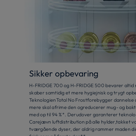
Sikker opbevaring
H-FRIDGE 700 og H-FRIDGE 500 bevarer altid m
skaber samtidig et mere hygiejnisk og trygt op
TeknologienTotal No Frostforebygger dannelse af 
mere skal afrime den ogreducerer mug- og bakt
med op til 94 %*. Derudover garanterer teknolo
Carejævn luftdistribution på alle hylder,takket v
tværgående dyser, der aldrig rammer maden dir