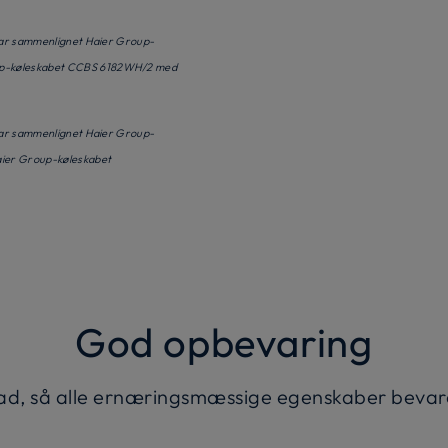
 har sammenlignet Haier Group-
oup-køleskabet CCBS 6182WH/2 med
 har sammenlignet Haier Group-
aier Group-køleskabet
God opbevaring
d, så alle ernæringsmæssige egenskaber bevare