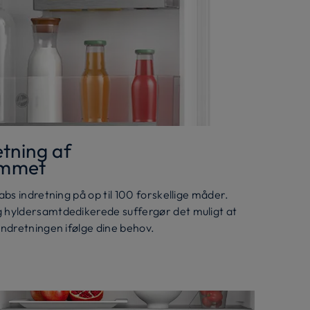
etning af
ummet
abs indretning på op til 100 forskellige måder.
g hyldersamtdedikerede suffergør det muligt at
indretningen ifølge dine behov.