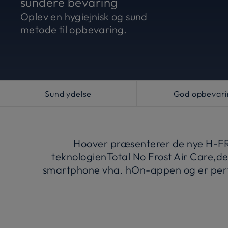
sundere bevaring
Oplev en hygiejnisk og sund
metode til opbevaring.
Sund ydelse
God opbevari
Hoover præsenterer de nye H-FRID
teknologienTotal No Frost Air Care,d
smartphone vha. hOn-appen og er perfe