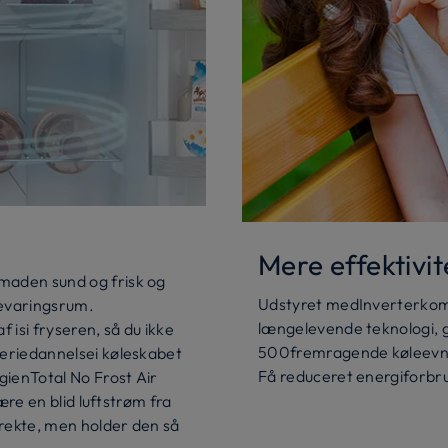
Mere effektivit
aden sund og frisk og
Udstyret medInverterkomp
bevaringsrum.
længelevende teknologi,
isi fryseren, så du ikke
500fremragende køleevne
eriedannelsei køleskabet
Få reduceret energiforbru
gienTotal No Frost Air
ære en blid luftstrøm fra
ekte, men holder den så