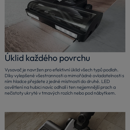
Úklid každého povrchu
Vysavač je navržen pro efektivní úklid všech typů podlah.
Díky vylepšené všestrannosti a mimořádné ovladatelnosti s
ním hladce přejdete z jedné místnosti do druhé. LED
osvětlení na hubici navíc odhalí i ten nejjemnější prach a
nečistoty ukryté v tmavých rozích nebo pod nábytkem.