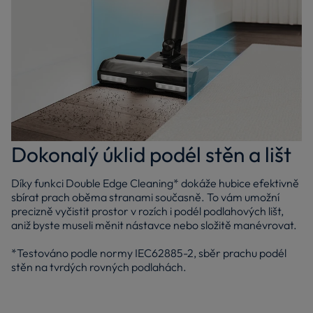
Dokonalý úklid podél stěn a lišt
Díky funkci Double Edge Cleaning* dokáže hubice efektivně
sbírat prach oběma stranami současně. To vám umožní
precizně vyčistit prostor v rozích i podél podlahových lišt,
aniž byste museli měnit nástavce nebo složitě manévrovat.
*Testováno podle normy IEC62885-2, sběr prachu podél
stěn na tvrdých rovných podlahách.