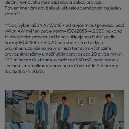
ideální rovnováhu mezi sací silou a dobou provozu.
Powertime vám dává sílu uklidit celou domácnost na jeden
zátah**.
**Sací výkon až 34 AirWattů × 30 a více minut provozu. Sací
výkon AW měřen podle normy IEC62885-4:2020 na konci
trubice; doba provozu měřena s připojenou hubicí podle
normy IEC62885-4:2020 na kobercích a tvrdých
podlahách; založeno na interních testech s výchozími
provozními režimy umožňujícími provoz cca 20 a více minut.
*20 minut na úklid domu o rozloze až 80 m2, posouzeno v
souladu s metodikou stanovenou v článku 6.16.2.4 normy
IEC 62885-4:2020.