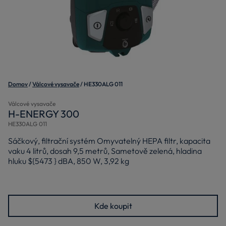
Domov
Válcové vysavače
HE330ALG 011
Válcové vysavače
H-ENERGY 300
HE330ALG 011
Sáčkový, filtrační systém Omyvatelný HEPA filtr, kapacita
vaku 4 litrů, dosah 9,5 metrů, Sametově zelená, hladina
hluku ${5473 } dBA, 850 W, 3,92 kg
Kde koupit