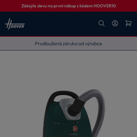
Získejte slevu na první nákup s kódem HOOVER10
Vyneseme, zapojíme, odvezeme