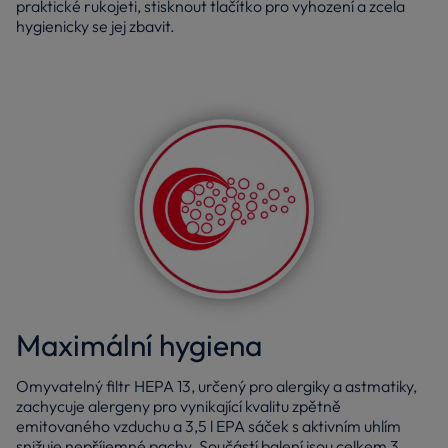
praktické rukojeti, stisknout tlačítko pro vyhození a zcela
hygienicky se jej zbavit.
Maximální hygiena
Omyvatelný filtr HEPA 13, určený pro alergiky a astmatiky,
zachycuje alergeny pro vynikající kvalitu zpětně
emitovaného vzduchu a 3,5 l EPA sáček s aktivním uhlím
snižuje nepříjemné pachy. Součástí balení jsou celkem 3