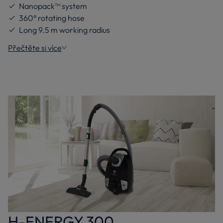
Nanopack™ system
360° rotating hose
Long 9.5 m working radius
Přečtěte si více
H-ENERGY 300