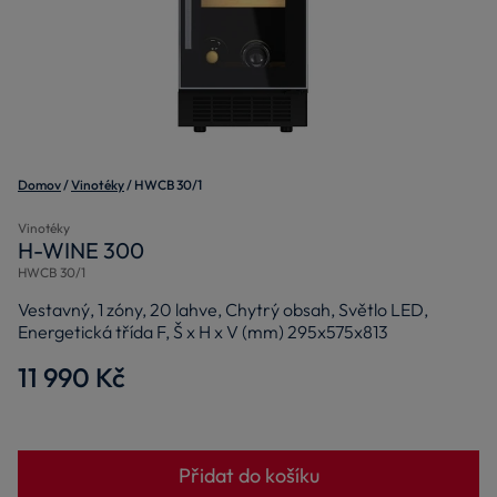
Domov
Vinotéky
HWCB 30/1
Vinotéky
H-WINE 300
HWCB 30/1
Vestavný, 1 zóny, 20 lahve, Chytrý obsah, Světlo LED,
Energetická třída F, Š x H x V (mm) 295x575x813
11 990 Kč
Přidat do košíku