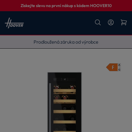
Získejte slevu na první nákup s kódem HOOVER10
Vyneseme, zapojíme, odvezeme