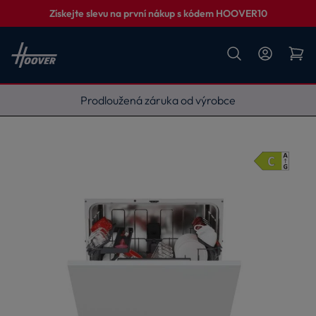
Získejte slevu na první nákup s kódem HOOVER10
Vyneseme, zapojíme, odvezeme