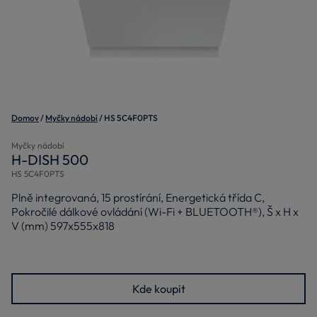
Domov
Myčky nádobí
HS 5C4F0PTS
Myčky nádobí
H-DISH 500
HS 5C4F0PTS
Plně integrovaná, 15 prostírání, Energetická třída C,
Pokročilé dálkové ovládání (Wi-Fi + BLUETOOTH®), Š x H x
V (mm) 597x555x818
Kde koupit