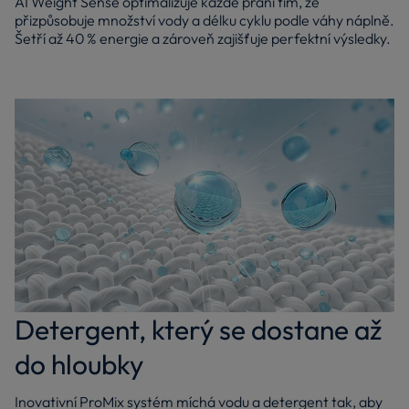
AI Weight Sense optimalizuje každé praní tím, že
přizpůsobuje množství vody a délku cyklu podle váhy náplně.
Šetří až 40 % energie a zároveň zajišťuje perfektní výsledky.
Detergent, který se dostane až
do hloubky
Inovativní ProMix systém míchá vodu a detergent tak, aby