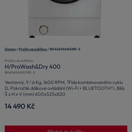
Domov
Pračky se sušičkou
BH4S696M6DB9-S
Pračky se sušičkou
H/ProWash&Dry 400
BH4S696M6DB9-S
Vestavný, 9 / 6 Kg, 1600 RPM, Třída kombinovaného cyklu
D, Pokročilé dálkové ovládání (Wi-Fi + BLUETOOTH®), Bílá,
Š x H x V (mm) 600x525x820
14 490 Kč