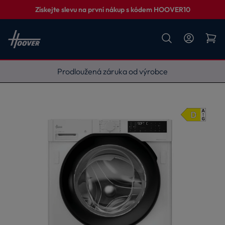
Získejte slevu na první nákup s kódem HOOVER10
Vyneseme, zapojíme, odvezeme