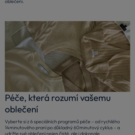
oblečení.
Péče, která rozumí vašemu
oblečení
Vyberte si z 6 speciálních programů péče – od rychlého
14minutového praní po důkladný 60minutový cyklus – a
udržte své oblečení nejen čisté, ale i dokonale